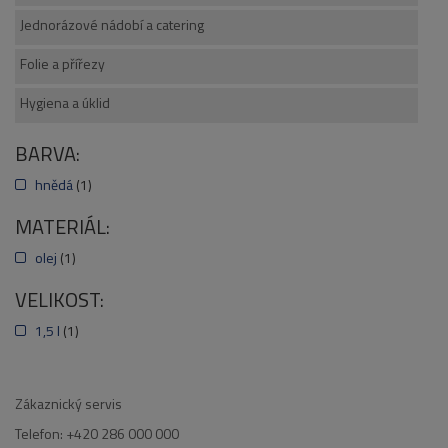
Jednorázové nádobí a catering
Folie a přířezy
Hygiena a úklid
BARVA:
hnědá
(1)
MATERIÁL:
olej
(1)
VELIKOST:
1,5 l
(1)
Zákaznický servis
Telefon: +420 286 000 000