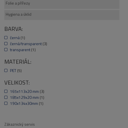
Folie a přířezy
Hygiena a úklid
BARVA:
černá
(1)
černá/transparent
(3)
transparent
(1)
MATERIÁL:
PET
(5)
VELIKOST:
165x113x20 mm
(3)
185x129x20 mm
(1)
190x134x30mm
(1)
Zákaznický servis