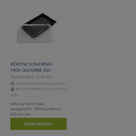
VÍČKO NA SUSHI MISKU
190X134X30MM, 450
KS/KART
VE187825
,
Jednorázové nádobí a catering
Odnosné obaly a menuboxy
Jednorázové nádobí a catering->Talíře a
misky
Víčko na Sushi misku
transparentní, 190x134x30mm,
450 ks v kart
PODROBNOSTI