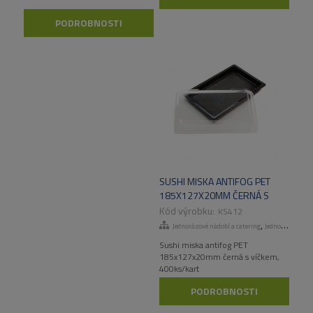
PODROBNOSTI
SUSHI MISKA ANTIFOG PET
185X127X20MM ČERNÁ S
VÍČKEM, 400KS/KART
KS412
,
Jednorázové nádobí a catering
Jednorázové talíře a misky
Sushi miska antifog PET
185x127x20mm černá s víčkem,
400ks/kart
PODROBNOSTI