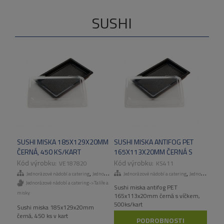
SUSHI
SUSHI MISKA 185X129X20MM
SUSHI MISKA ANTIFOG PET
ČERNÁ, 450 KS/KART
165X113X20MM ČERNÁ S
VÍČKEM, 500KS/KART
VE187820
KS411
,
,
Jednorázové nádobí a catering
Jednorázové talíře a misky
Jednorázové nádobí a catering
Jednorázové talíře a misky
Jednorázové nádobí a catering->Talíře a
Sushi miska antifog PET
misky
165x113x20mm černá s víčkem,
500ks/kart
Sushi miska 185x129x20mm
černá, 450 ks v kart
PODROBNOSTI