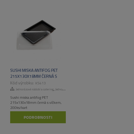
SUSHI MISKA ANTIFOG PET
215X130X18MM ČERNÁ S
VÍČKEM, 200KS/KART
KS413
,
Jednorázové nádobí a catering
Jednorázové talíře a misky
Sushi miska antifog PET
215x130x18mm černá s víčkem,
200ks/kart
PODROBNOSTI