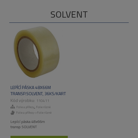
SOLVENT
LEPÍCÍ PÁSKA 48X66M
TRANSP.SOLVENT, 36KS/KART
110411
,
Folie a přířezy
Folie různé
Folie a přířezy->Folie různé
Lepící páska 48x66m
transp.SOLVENT