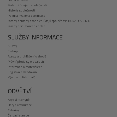
Základní údaje o společnosti
Historie společnosti
Politika kvality a certifikace
Zásady ochrany osobních údajů společnosti BUNZL CS S.R.O.
Zásady o souborech cookie
SLUŽBY INFORMACE
Služby
E-shop
Atesty a prohlášení o shodě
Právní předpisy o obalech
Informace o materiálech
Logistika a skladování
Vývoj a potisk obalů
ODVĚTVÍ
Asijská kuchyně
Bary a restaurace
Catering
Čerpací stanice