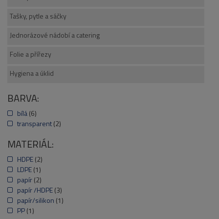
Tašky, pytle a sáčky
Jednorázové nádobí a catering
Folie a přířezy
Hygiena a úklid
BARVA:
bílá
(6)
transparent
(2)
MATERIÁL:
HDPE
(2)
LDPE
(1)
papír
(2)
papír /HDPE
(3)
papír/silikon
(1)
PP
(1)