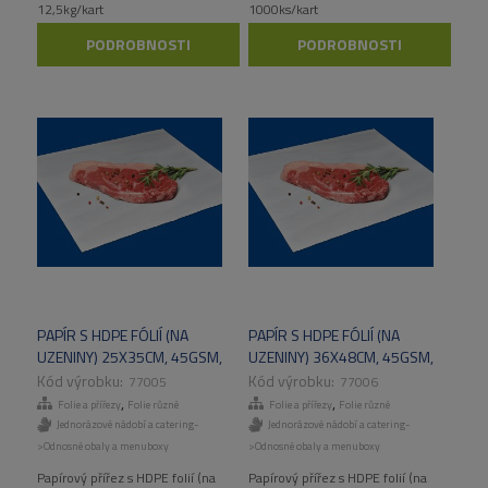
12,5kg/kart
1000ks/kart
PODROBNOSTI
PODROBNOSTI
PAPÍR S HDPE FÓLIÍ (NA
PAPÍR S HDPE FÓLIÍ (NA
UZENINY) 25X35CM, 45GSM,
UZENINY) 36X48CM, 45GSM,
BEZ POTISKU 12,5 KG/KART
BEZ POTISKU 12,5 KG/KART
77005
77006
,
,
Folie a přířezy
Folie různé
Folie a přířezy
Folie různé
Jednorázové nádobí a catering-
Jednorázové nádobí a catering-
>Odnosné obaly a menuboxy
>Odnosné obaly a menuboxy
Papírový přířez s HDPE folií (na
Papírový přířez s HDPE folií (na