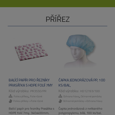
PŘÍŘEZ
BALÍCÍ PAPÍR PRO ŘEZNÍKY
ČAPKA JEDNORÁZOVÁ PP, 100
PRASÁTKA S HDPE FOLIÍ 7MY
KS/BAL,
340X400MM, 12,5KG/KART
BÍLÁ,100KS/BAL,1000KS/KART
PR3550/PR
HD12193/100
,
,
Folie a přířezy
Folie různé
Ochrana hlavy
Ochranné pomůcky
Folie a přířezy->Folie různé
Ochranné pomůcky->Ochrana hlavy
Balící papír pro řezníky Prasátka s
Čapka jednorázová z netkaného
HDPE folií 7my, 340x400mm,
polypropylenu, bílá, 100 ks/bal,