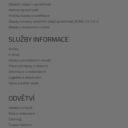
Základní údaje o společnosti
Historie společnosti
Politika kvality a certifikace
Zásady ochrany osobních údajů společnosti BUNZL CS S.R.O.
Zásady o souborech cookie
SLUŽBY INFORMACE
Služby
E-shop
Atesty a prohlášení o shodě
Právní předpisy o obalech
Informace o materiálech
Logistika a skladování
Vývoj a potisk obalů
ODVĚTVÍ
Asijská kuchyně
Bary a restaurace
Catering
Čerpací stanice