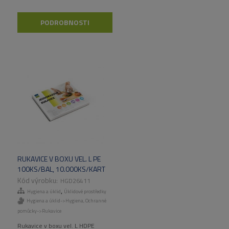
PODROBNOSTI
RUKAVICE V BOXU VEL. L PE
100KS/BAL, 10.000KS/KART
HGD26411
,
Hygiena a úklid
Úklidové prostředky
Hygiena a úklid->Hygiena
,
Ochranné
pomůcky->Rukavice
Rukavice v boxu vel. L HDPE