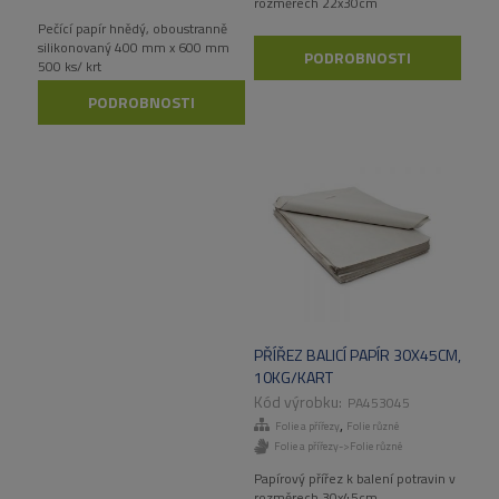
rozměrech 22x30cm
Pečící papír hnědý, oboustranně
silikonovaný 400 mm x 600 mm
PODROBNOSTI
500 ks/ krt
PODROBNOSTI
PŘÍŘEZ BALICÍ PAPÍR 30X45CM,
10KG/KART
PA453045
,
Folie a přířezy
Folie různé
Folie a přířezy->Folie různé
Papírový přířez k balení potravin v
rozměrech 30x45cm