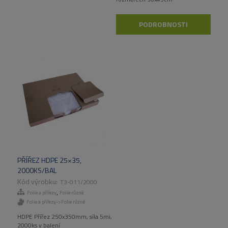
PODROBNOSTI
PŘÍŘEZ HDPE 25×35,
2000KS/BAL
T3-011/2000
,
Folie a přířezy
Folie různé
Folie a přířezy->Folie různé
HDPE Přířez 250x350mm, síla 5mi,
2000ks v balení