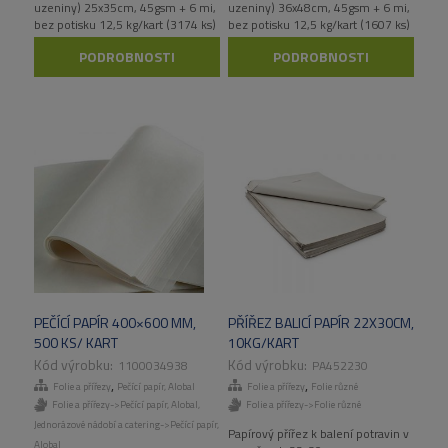
uzeniny) 25x35cm, 45gsm + 6 mi,
uzeniny) 36x48cm, 45gsm + 6 mi,
bez potisku 12,5 kg/kart (3174 ks)
bez potisku 12,5 kg/kart (1607 ks)
PODROBNOSTI
PODROBNOSTI
PEČÍCÍ PAPÍR 400×600 MM,
PŘÍŘEZ BALICÍ PAPÍR 22X30CM,
500 KS/ KART
10KG/KART
1100034938
PA452230
,
,
Folie a přířezy
Pečící papír, Alobal
Folie a přířezy
Folie různé
Folie a přířezy->Pečící papír, Alobal
,
Folie a přířezy->Folie různé
Jednorázové nádobí a catering->Pečící papír,
Papírový přířez k balení potravin v
Alobal