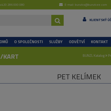
 +420 286 000 080
E-mail: bunzlcs@bunzlcee.com
KLIENTSKÝ Ú
OMŮ
O SPOLEČNOSTI
SLUŽBY
ODVĚTVÍ
KONTAKT
S/KART
BUNZL Katalog
P
PET KELÍMEK