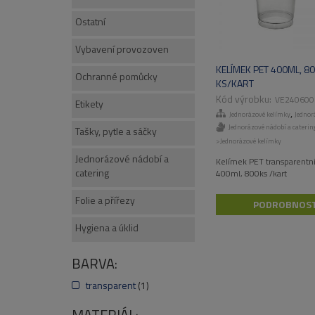
Ostatní
Vybavení provozoven
KELÍMEK PET 400ML, 8
Ochranné pomůcky
KS/KART
VE240600
Etikety
,
Jednorázové kelímky
Jednorázov
Jednorázové nádobí a caterin
Tašky, pytle a sáčky
>Jednorázové kelímky
Jednorázové nádobí a
Kelímek PET transparentn
catering
400ml, 800ks /kart
Folie a přířezy
PODROBNOST
Hygiena a úklid
BARVA:
transparent
(1)
MATERIÁL: