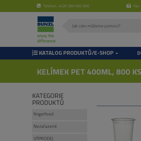
Telefon: +420 286 000 000
Fax:
KATALOG PRODUKTŮ/E-SHOP
D
KELÍMEK PET 400ML, 800 K
KATEGORIE
PRODUKTŮ
fingerfood
Nezařazené
VÝPRODEJ