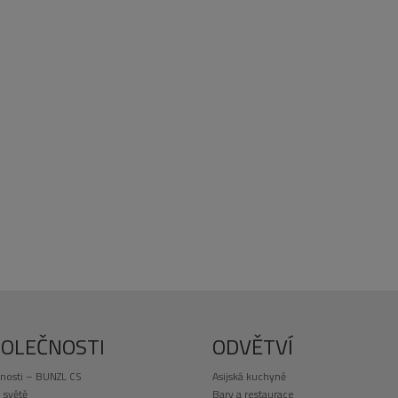
POLEČNOSTI
ODVĚTVÍ
nosti – BUNZL CS
Asijská kuchyně
 světě
Bary a restaurace