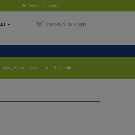
Prohlédněte si místa
ČET
VIRTUÁLNÍ ASISTENT
rodukty
Produkty se štítkem “PET kelímek”