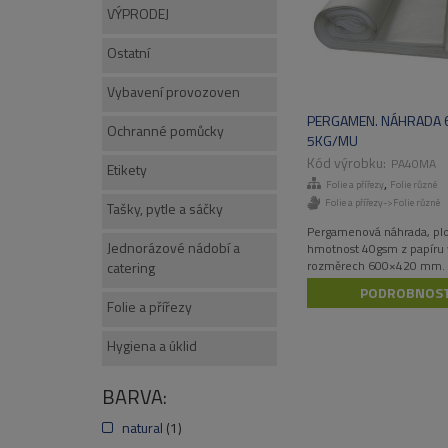
VÝPRODEJ
Ostatní
Vybavení provozoven
PERGAMEN. NÁHRADA 
Ochranné pomůcky
5KG/MU
PA40MA
Etikety
,
Folie a přířezy
Folie různé
Folie a přířezy->Folie různé
Tašky, pytle a sáčky
Pergamenová náhrada, pl
Jednorázové nádobí a
hmotnost 40gsm z papíru 
rozměrech 600×420 mm.
catering
PODROBNOST
Folie a přířezy
Hygiena a úklid
BARVA:
natural
(1)