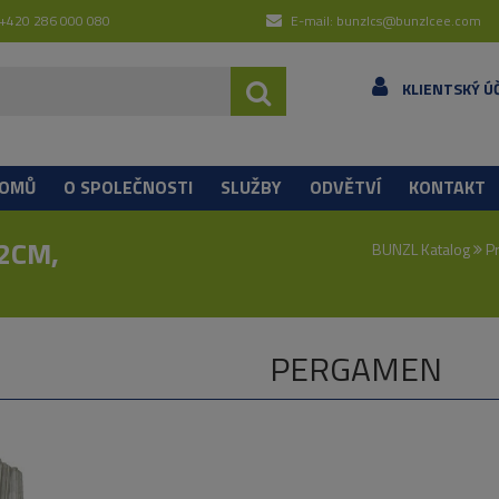
 +420 286 000 080
E-mail: bunzlcs@bunzlcee.com
KLIENTSKÝ Ú
OMŮ
O SPOLEČNOSTI
SLUŽBY
ODVĚTVÍ
KONTAKT
2CM,
BUNZL Katalog
P
PERGAMEN