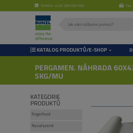
Telefon: +420 286 000 000
Fax:
KATALOG PRODUKTŮ/E-SHOP
D
PERGAMEN. NÁHRADA 60X4
5KG/MU
KATEGORIE
PRODUKTŮ
fingerfood
Nezařazené