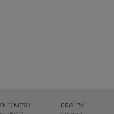
POLEČNOSTI
ODVĚTVÍ
nosti – BUNZL CS
Asijská kuchyně