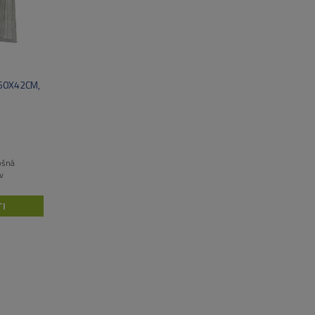
60X42CM,
ošná
v
I