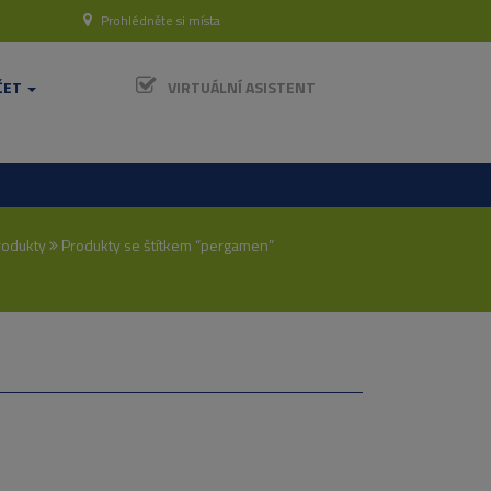
Prohlédněte si místa
ČET
VIRTUÁLNÍ ASISTENT
rodukty
Produkty se štítkem “pergamen”