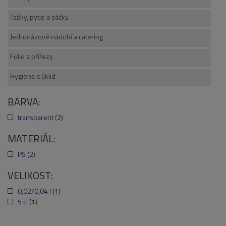
Tašky, pytle a sáčky
Jednorázové nádobí a catering
Folie a přířezy
Hygiena a úklid
BARVA:
transparent
(2)
MATERIÁL:
PS
(2)
VELIKOST:
0,02/0,04 l
(1)
5 cl
(1)