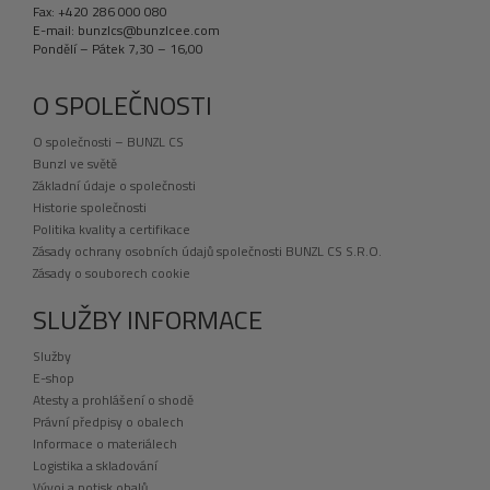
Fax: +420 286 000 080
E-mail: bunzlcs@bunzlcee.com
Pondělí – Pátek 7,30 – 16,00
O SPOLEČNOSTI
O společnosti – BUNZL CS
Bunzl ve světě
Základní údaje o společnosti
Historie společnosti
Politika kvality a certifikace
Zásady ochrany osobních údajů společnosti BUNZL CS S.R.O.
Zásady o souborech cookie
SLUŽBY INFORMACE
Služby
E-shop
Atesty a prohlášení o shodě
Právní předpisy o obalech
Informace o materiálech
Logistika a skladování
Vývoj a potisk obalů