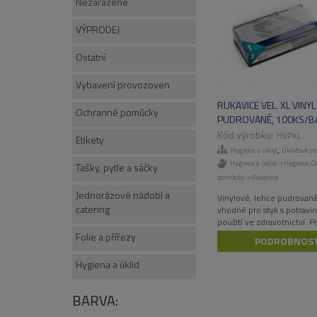
Nezařazené
VÝPRODEJ
Ostatní
Vybavení provozoven
RUKAVICE VEL. XL VINYL
Ochranné pomůcky
PUDROVANÉ, 100KS/BA
1000KS/KART
HVPXL
Etikety
,
Hygiena a úklid
Úklidové pr
Hygiena a úklid->Hygiena
,
O
Tašky, pytle a sáčky
pomůcky->Rukavice
Jednorázové nádobí a
Vinylové, lehce pudrované
catering
vhodné pro styk s potravi
použití ve zdravotnictví. P
přilnavé. Nízká ochrana p
Folie a přířezy
PODROBNOST
chemickým nebezpečím 
mikroorganismy.
Hygiena a úklid
BARVA: