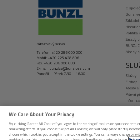
O společ
Bunzl ve
Základní
Historie
Politika 
Zásady o
Zákaznický servis
BUNZL C
Zásady 
Telefon: +420 286 000 000
Mobil: +420 725 428 806
SLU
Fax: +420 286 000 080
E-mail: bunzlcs@bunzlcee.com
Pondělí – Pátek 7,30 – 16,00
Služby
E-shop
Atesty a
Právní p
Informac
Logistik
Vývoj a 
We Care About Your Privacy
By clicking “Accept All Cookies” you agree to the storing of cookies on your device to e
marketing efforts. If you choose “Reject All Cookies”, we will only place strictly nec
choose which cookies you accept in the cookie settings. You can always change or wi
DISTRIBUCE BUNZL ČESKÁ REPUBLIKA © 2026 
cookie settings. You can read more about how we handle your privacy in our
Privac