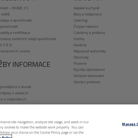
nosti – BUNZL CS
Asijská kuchyně
 světě
Bary a restaurace
 údaje o společnosti
Catering
 společnosti
Čerpací stanice
kvality a certifikace
Cukrárny a pekárny
chrany osobních údajů společnosti
Hotely
S S.R.O.
Kavárny
o souborech cookie
Nápojové automaty
Obchody
ŽBY INFORMACE
Pizzerie
Rychlá občerstvení
Veřejné stravování
Výrobci potravin
 prohlášení o shodě
ředpisy o obalech
e o materiálech
a a skladování
potisk obalů
nhance site navigation, analyze site usage, and assist in our
Manage 
essary cookies to make the website work properly. You can
thdraw your choice on the Cookie Policy page or via the
VŠECHNA PRÁVA VYHRAZENA. |
ZÁSADY OCHRANY OSOBNÍCH ÚDAJŮ
|
ZÁSADY O SO
y Policy