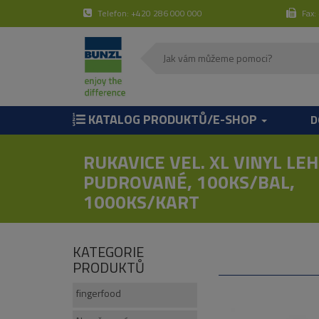
Telefon: +420 286 000 000
Fax:
KATALOG PRODUKTŮ/E-SHOP
D
RUKAVICE VEL. XL VINYL LE
PUDROVANÉ, 100KS/BAL,
1000KS/KART
KATEGORIE
PRODUKTŮ
fingerfood