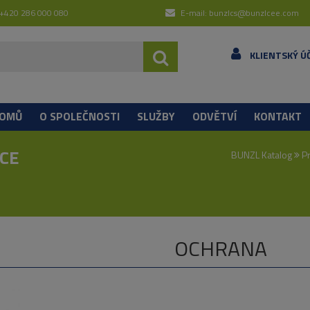
 +420 286 000 080
E-mail: bunzlcs@bunzlcee.com
KLIENTSKÝ Ú
OMŮ
O SPOLEČNOSTI
SLUŽBY
ODVĚTVÍ
KONTAKT
HCE
BUNZL Katalog
P
OCHRANA