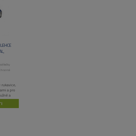
 LEHCE
L,
ostředky
chranné
 rukavice,
nami a pro
ružné a
řed
I
a