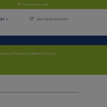
Prohlédněte si místa
ČET
VIRTUÁLNÍ ASISTENT
rodukty
Produkty se štítkem “ochrana”