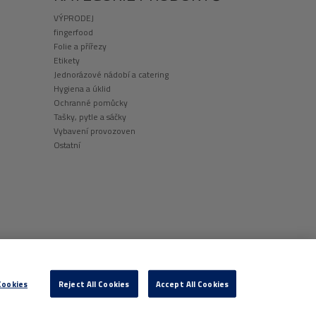
VÝPRODEJ
fingerfood
Folie a přířezy
Etikety
Jednorázové nádobí a catering
Hygiena a úklid
Ochranné pomůcky
Tašky, pytle a sáčky
Vybavení provozoven
Ostatní
Cookies
Reject All Cookies
Accept All Cookies
Manage Cookies
UBORECH COOKIE
|