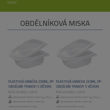
miska”
OBDÉLNÍKOVÁ MISKA
PLASTOVÁ VANIČKA 200ML, PP
PLASTOVÁ VANIČKA 250ML, PP
OBDÉLNÍK TRANSP. S VÍČKEM,
OBDÉLNÍK TRANSP. S VÍČKEM,
500KS/KART
500KS/KART
KS810
KS820
,
,
Jednorázové nádobí a catering
Odnosné obaly a menuboxy
Jednorázové nádobí a catering
Odnosné obaly a menuboxy
Jednorázové nádobí a catering-
Jednorázové nádobí a catering-
>Jednorázové talíře a misky
>Jednorázové talíře a misky