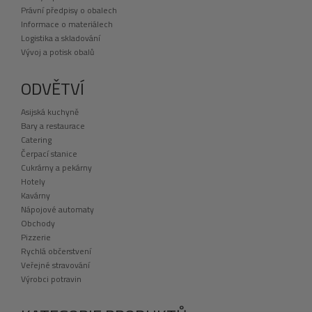
Právní předpisy o obalech
Informace o materiálech
Logistika a skladování
Vývoj a potisk obalů
ODVĚTVÍ
Asijská kuchyně
Bary a restaurace
Catering
Čerpací stanice
Cukrárny a pekárny
Hotely
Kavárny
Nápojové automaty
Obchody
Pizzerie
Rychlá občerstvení
Veřejné stravování
Výrobci potravin