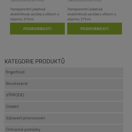
>Jednorázové talíře a misky
>Jednorázové talíře a misky
Transparentní plastová
Transparentní plastová
obdélníková vanička s víčkem o
obdélníková vanička s víčkem o
objemu 375ml.
objemu 375ml.
PODROBNOSTI
PODROBNOSTI
KATEGORIE PRODUKTŮ
fingerfood
Nezařazené
VÝPRODEJ
Ostatní
Vybavení provozoven
Ochranné pomůcky