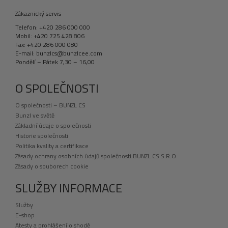
Zákaznický servis
Telefon: +420 286 000 000
Mobil: +420 725 428 806
Fax: +420 286 000 080
E-mail: bunzlcs@bunzlcee.com
Pondělí – Pátek 7,30 – 16,00
O SPOLEČNOSTI
O společnosti – BUNZL CS
Bunzl ve světě
Základní údaje o společnosti
Historie společnosti
Politika kvality a certifikace
Zásady ochrany osobních údajů společnosti BUNZL CS S.R.O.
Zásady o souborech cookie
SLUŽBY INFORMACE
Služby
E-shop
Atesty a prohlášení o shodě