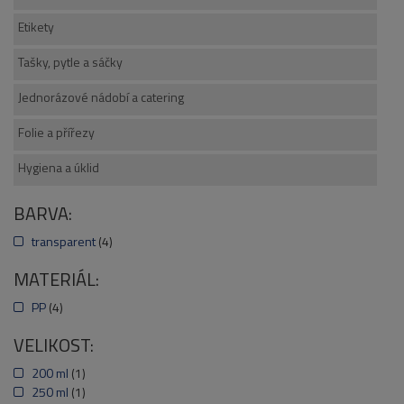
Etikety
Tašky, pytle a sáčky
Jednorázové nádobí a catering
Folie a přířezy
Hygiena a úklid
BARVA:
transparent
(4)
MATERIÁL:
PP
(4)
VELIKOST:
200 ml
(1)
250 ml
(1)