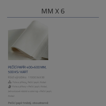
MM X 6
PEČÍCÍ PAPÍR 400×600 MM,
500 KS/ KART
1100034938
,
Folie a přířezy
Pečící papír, Alobal
Folie a přířezy->Pečící papír, Alobal
,
Jednorázové nádobí a catering->Pečící papír,
Alobal
Pečící papír hnědý, oboustranně