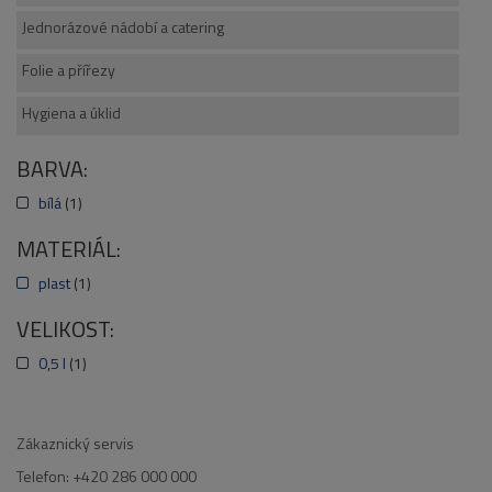
Jednorázové nádobí a catering
Folie a přířezy
Hygiena a úklid
BARVA:
bílá
(1)
MATERIÁL:
plast
(1)
VELIKOST:
0,5 l
(1)
Zákaznický servis
Telefon: +420 286 000 000