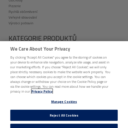
Obchody
Pizzerie
Rychlá občerstvení
Veřejné stravování
Výrobci potravin
KATEGORIE PRODUKTŮ
VÝPRODEJ
We Care About Your Privacy
fingerfood
By clicking “Accept All Cookies” you agree to the storing of cookies on
Folie a přířezy
your device to enhance site navigation, analyze site usage, and assist in
Etikety
our marketing efforts. If you choose “Reject All Cookies”, we will only
Jednorázové nádobí a catering
place strictly necessary cookies to make the website work properly. You
Hygiena a úklid
can choose which cookies you accept in the cookie settings. You can
Ochranné pomůcky
always change or withdraw your choice on the Cookie Policy page or
via the cookie settings. You can read more about how we handle your
Tašky, pytle a sáčky
privacy in our
Privacy Policy
Vybavení provozoven
Ostatní
Manage Cookies
DISTRIBUCE BUNZL ČESKÁ REPUBLIKA © 2026 VŠECHNA PRÁVA VYHRAZENA. |
Reject All Cookies
ZÁSADY OCHRANY OSOBNÍCH ÚDAJŮ
|
ZÁSADY O SOUBORECH COOKIE
|