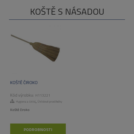
KOŠTĚ S NÁSADOU
KOŠTĚ ČIROKO
H113221
,
Hygiena a úklid
Úklidové prostředky
Koště čiroko
PODROBNOSTI