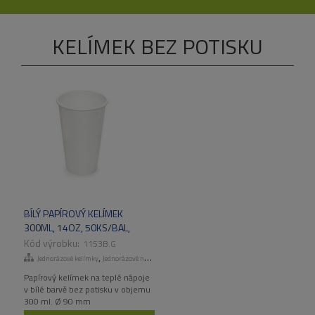
KELÍMEK BEZ POTISKU
BÍLÝ PAPÍROVÝ KELÍMEK
300ML, 14OZ, 50KS/BAL,
1000KS/KART
1153B.G
,
Jednorázové kelímky
Jednorázové nádobí a catering
Papírový kelímek na teplé nápoje
v bílé barvě bez potisku v objemu
300 ml. Ø 90 mm