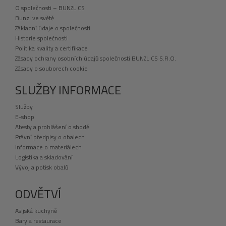
O společnosti – BUNZL CS
Bunzl ve světě
Základní údaje o společnosti
Historie společnosti
Politika kvality a certifikace
Zásady ochrany osobních údajů společnosti BUNZL CS S.R.O.
Zásady o souborech cookie
SLUŽBY INFORMACE
Služby
E-shop
Atesty a prohlášení o shodě
Právní předpisy o obalech
Informace o materiálech
Logistika a skladování
Vývoj a potisk obalů
ODVĚTVÍ
Asijská kuchyně
Bary a restaurace