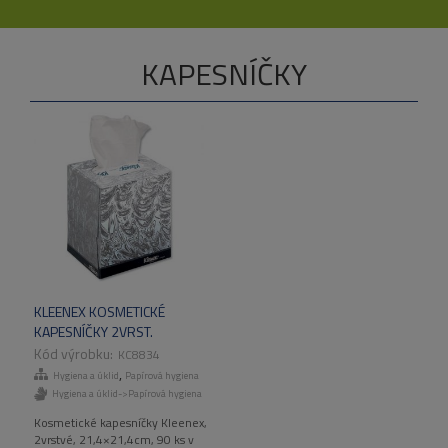
KAPESNÍČKY
KLEENEX KOSMETICKÉ
KAPESNÍČKY 2VRST.
21,4×21,4CM, 12KRAB/KART
KC8834
,
Hygiena a úklid
Papírová hygiena
Hygiena a úklid->Papírová hygiena
Kosmetické kapesníčky Kleenex,
2vrstvé, 21,4×21,4cm, 90 ks v