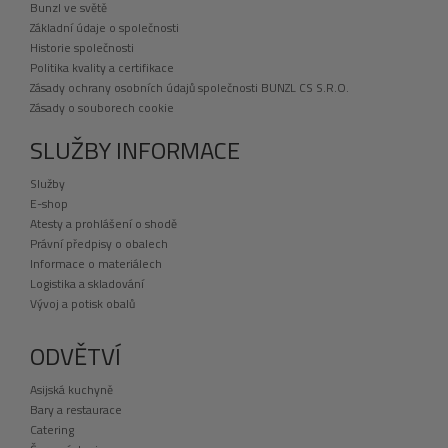
Bunzl ve světě
Základní údaje o společnosti
Historie společnosti
Politika kvality a certifikace
Zásady ochrany osobních údajů společnosti BUNZL CS S.R.O.
Zásady o souborech cookie
SLUŽBY INFORMACE
Služby
E-shop
Atesty a prohlášení o shodě
Právní předpisy o obalech
Informace o materiálech
Logistika a skladování
Vývoj a potisk obalů
ODVĚTVÍ
Asijská kuchyně
Bary a restaurace
Catering