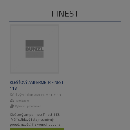
FINEST
KLEŠŤOVÝ AMPERMETR FINEST
113
AMPERMETR113
Nezařazené
Vybavení provozoven
Klešťový ampermetr Finest 113.
Měří střídavý i stejnosměrný
proud, napětí, frekvenci, odpor a
kontroluje spojitost obvodu.