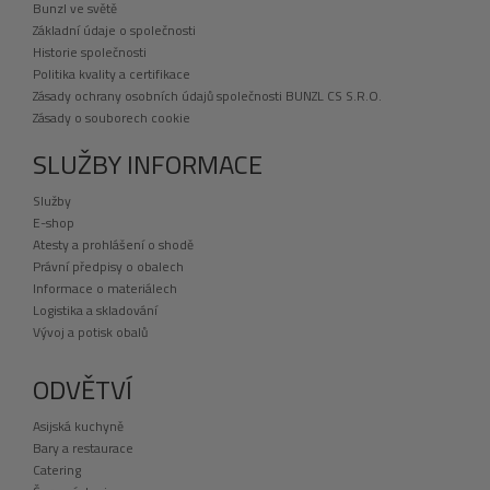
Bunzl ve světě
Základní údaje o společnosti
Historie společnosti
Politika kvality a certifikace
Zásady ochrany osobních údajů společnosti BUNZL CS S.R.O.
Zásady o souborech cookie
SLUŽBY INFORMACE
Služby
E-shop
Atesty a prohlášení o shodě
Právní předpisy o obalech
Informace o materiálech
Logistika a skladování
Vývoj a potisk obalů
ODVĚTVÍ
Asijská kuchyně
Bary a restaurace
Catering