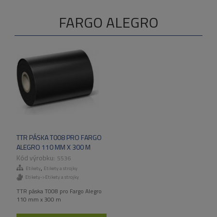
FARGO ALEGRO
TTR PÁSKA T008 PRO FARGO
ALEGRO 110 MM X 300 M
5536
,
Etikety
Etikety a strojky
Etikety->Etikety a strojky
TTR páska T008 pro Fargo Alegro
110 mm x 300 m