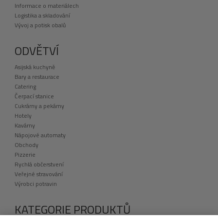
Informace o materiálech
Logistika a skladování
Vývoj a potisk obalů
ODVĚTVÍ
Asijská kuchyně
Bary a restaurace
Catering
Čerpací stanice
Cukrárny a pekárny
Hotely
Kavárny
Nápojové automaty
Obchody
Pizzerie
Rychlá občerstvení
Veřejné stravování
Výrobci potravin
KATEGORIE PRODUKTŮ