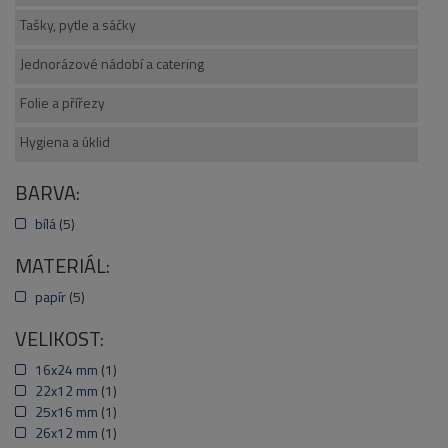
Tašky, pytle a sáčky
Jednorázové nádobí a catering
Folie a přířezy
Hygiena a úklid
BARVA:
bílá
(5)
MATERIÁL:
papír
(5)
VELIKOST:
16x24 mm
(1)
22x12 mm
(1)
25x16 mm
(1)
26x12 mm
(1)