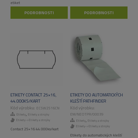
etiket
PODROBNOSTI
PODROBNOSTI
ETIKETY CONTACT 25×16,
ETIKETY DO AUTOMATICKÝCH
44.000KS/KART
KLEŠTÍ PATHFINDER
16X24MM BÍLÉ, 77.000KS/BAL
ECSW2516CN
,
EM/NEOTPR/00039
Etikety
Etikety a strojky
,
Etikety->Etikety a strojky
Etikety
Etikety a strojky
Etikety->Etikety a strojky
Contact 25×16 44.000ks/kart
Etikety do automatických kleští