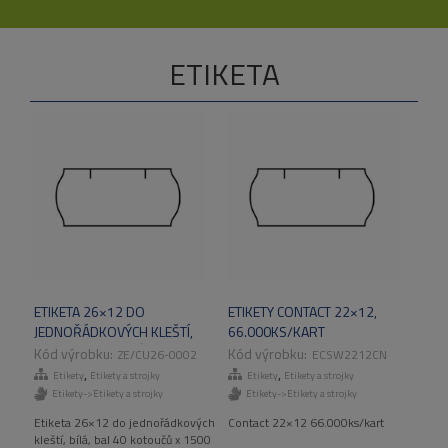
ETIKETA
ETIKETA 26×12 DO
ETIKETY CONTACT 22×12,
JEDNOŘÁDKOVÝCH KLEŠTÍ,
66.000KS/KART
BÍLÁ, 40 KOTOUČŮ X 1500
ZE/CU26-0002
ECSW2212CN
ETIKET/BAL
,
,
Etikety
Etikety a strojky
Etikety
Etikety a strojky
Etikety->Etikety a strojky
Etikety->Etikety a strojky
Etiketa 26×12 do jednořádkových
Contact 22×12 66.000ks/kart
kleští, bílá, bal 40 kotoučů x 1500