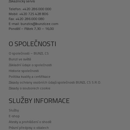
Zákaznický servis
Telefon: +420 286 000 000
Mobil: +420 725 428 806
Fax: +420 286 000 080
E-mail: bunzlcs@bunzlcee.com
Pondělí – Pátek 7,30 – 16,00
O SPOLEČNOSTI
O společnosti – BUNZL CS
Bunzl ve světě
Základní údaje o společnosti
Historie společnosti
Politika kvality a certifikace
Zásady ochrany osobních údajů společnosti BUNZL CS S.R.O.
Zásady o souborech cookie
SLUŽBY INFORMACE
Služby
E-shop
Atesty a prohlášení o shodě
Právní předpisy o obalech