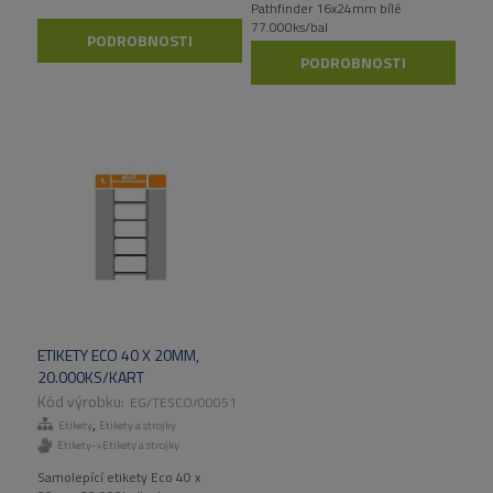
Pathfinder 16x24mm bílé
77.000ks/bal
PODROBNOSTI
PODROBNOSTI
ETIKETY ECO 40 X 20MM,
20.000KS/KART
EG/TESCO/00051
,
Etikety
Etikety a strojky
Etikety->Etikety a strojky
Samolepící etikety Eco 40 x