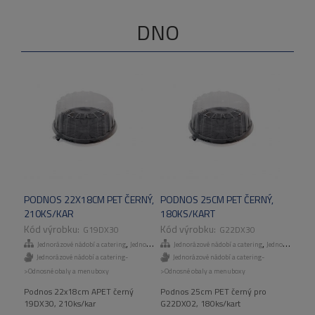
DNO
PODNOS 22X18CM PET ČERNÝ,
PODNOS 25CM PET ČERNÝ,
210KS/KAR
180KS/KART
G19DX30
G22DX30
,
,
Jednorázové nádobí a catering
Jednorázové talíře a misky
Jednorázové nádobí a catering
Jednorázové talíře a misky
Jednorázové nádobí a catering-
Jednorázové nádobí a catering-
>Odnosné obaly a menuboxy
>Odnosné obaly a menuboxy
Podnos 22x18cm APET černý
Podnos 25cm PET černý pro
19DX30, 210ks/kar
G22DX02, 180ks/kart