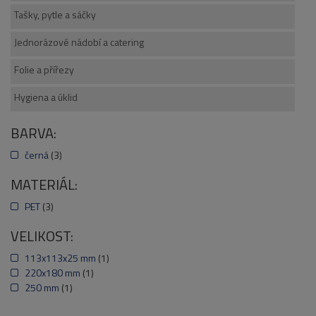
Tašky, pytle a sáčky
Jednorázové nádobí a catering
Folie a přířezy
Hygiena a úklid
BARVA:
černá
(3)
MATERIÁL:
PET
(3)
VELIKOST:
113x113x25 mm
(1)
220x180 mm
(1)
250 mm
(1)