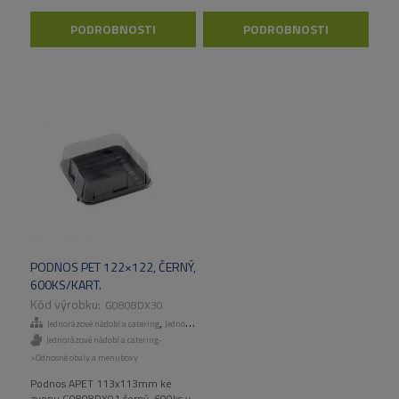
PODROBNOSTI
PODROBNOSTI
PODNOS PET 122×122, ČERNÝ,
600KS/KART.
G0808DX30
,
Jednorázové nádobí a catering
Jednorázové talíře a misky
Jednorázové nádobí a catering-
>Odnosné obaly a menuboxy
Podnos APET 113x113mm ke
zvonu G0808DX01 černý, 600ks v