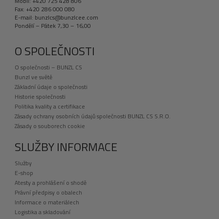
Mobil: +420 725 428 806
Fax: +420 286 000 080
E-mail: bunzlcs@bunzlcee.com
Pondělí – Pátek 7,30 – 16,00
O SPOLEČNOSTI
O společnosti – BUNZL CS
Bunzl ve světě
Základní údaje o společnosti
Historie společnosti
Politika kvality a certifikace
Zásady ochrany osobních údajů společnosti BUNZL CS S.R.O.
Zásady o souborech cookie
SLUŽBY INFORMACE
Služby
E-shop
Atesty a prohlášení o shodě
Právní předpisy o obalech
Informace o materiálech
Logistika a skladování