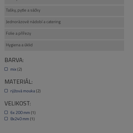
Tašky, pytle a sáčky
Jednorázové nádobí a catering
Folie a přířezy
Hygiena a úklid
BARVA:
mix
(2)
MATERIÁL:
rýžová mouka
(2)
VELIKOST:
6x 200 mm
(1)
8x240 mm
(1)