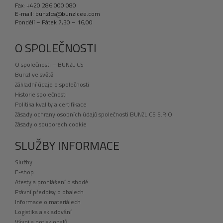
Fax: +420 286 000 080
E-mail: bunzlcs@bunzlcee.com
Pondělí – Pátek 7,30 – 16,00
O SPOLEČNOSTI
O společnosti – BUNZL CS
Bunzl ve světě
Základní údaje o společnosti
Historie společnosti
Politika kvality a certifikace
Zásady ochrany osobních údajů společnosti BUNZL CS S.R.O.
Zásady o souborech cookie
SLUŽBY INFORMACE
Služby
E-shop
Atesty a prohlášení o shodě
Právní předpisy o obalech
Informace o materiálech
Logistika a skladování
Vývoj a potisk obalů