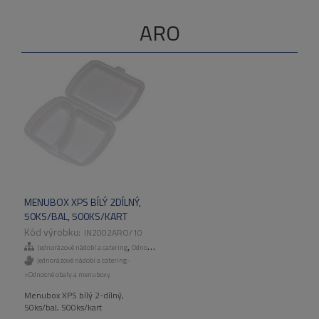
ARO
MENUBOX XPS BÍLÝ 2DÍLNÝ,
50KS/BAL, 500KS/KART
IN2002ARO/10
,
Jednorázové nádobí a catering
Odnosné obaly a menuboxy
Jednorázové nádobí a catering-
>Odnosné obaly a menuboxy
Menubox XPS bílý 2-dílný,
50ks/bal, 500ks/kart