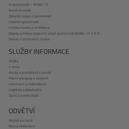
O společnosti – BUNZL CS
Bunzl ve světě
Základní údaje o společnosti
Historie společnosti
Politika kvality a certifikace
Zásady ochrany osobních údajů společnosti BUNZL CS S.R.O.
Zásady o souborech cookie
SLUŽBY INFORMACE
Služby
E-shop
Atesty a prohlášení o shodě
Právní předpisy o obalech
Informace o materiálech
Logistika a skladování
Vývoj a potisk obalů
ODVĚTVÍ
Asijská kuchyně
Bary a restaurace