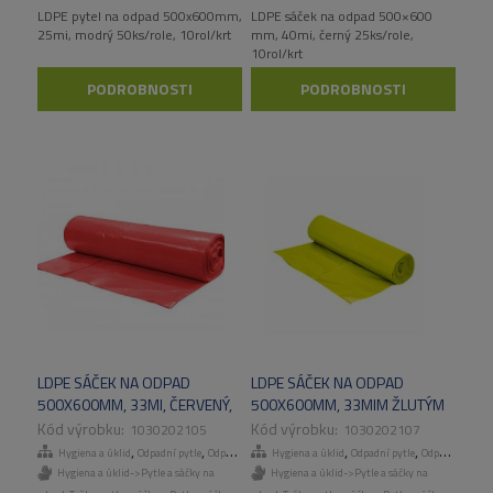
LDPE pytel na odpad 500x600mm,
LDPE sáček na odpad 500×600
25mi, modrý 50ks/role, 10rol/krt
mm, 40mi, černý 25ks/role,
10rol/krt
PODROBNOSTI
PODROBNOSTI
LDPE SÁČEK NA ODPAD
LDPE SÁČEK NA ODPAD
500X600MM, 33MI, ČERVENÝ,
500X600MM, 33MIM ŽLUTÝM
50KS/ROLE,10ROL/KART
50KS/ROLE,10ROL/KART
1030202105
1030202107
,
,
,
,
,
,
Hygiena a úklid
Odpadní pytle
Odpadní pytle
Hygiena a úklid
Tašky, pytle a sáčky
Odpadní pytle
Odpadní pytle
Hygiena a úklid->Pytle a sáčky na
Hygiena a úklid->Pytle a sáčky na