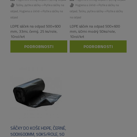
Tašky, pytle a sáčky->Pytle a sáčky na
Hygiena a úklid->Pytle a sáčky na
odpad
,
Hygiena a úklid->Pytle a sáčky na
odpad
,
Tašky, pytle a sáčky->Pytle a sáčky
odpad
na odpad
LDPE sáček na odpad 500×600
LDPE sáček na odpad 500×600
mm, 33mi, černý, 25 ks/role,
mm, 40mi modrý 50ks/role,
10rol/krt
10rol/krt
PODROBNOSTI
PODROBNOSTI
SÁČKY DO KOŠE HDPE, ČERNÉ,
500X600MM, 50KS/ROLE, 50