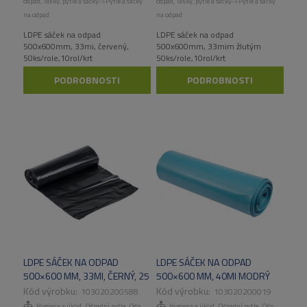
odpad
,
Tašky, pytle a sáčky->Pytle a sáčky
odpad
,
Tašky, pytle a sáčky->Pytle a sáčky
na odpad
na odpad
LDPE sáček na odpad
LDPE sáček na odpad
500x600mm, 33mi, červený,
500x600mm, 33mim žlutým
50ks/role,10rol/krt
50ks/role,10rol/krt
PODROBNOSTI
PODROBNOSTI
LDPE SÁČEK NA ODPAD
LDPE SÁČEK NA ODPAD
500×600 MM, 33MI, ČERNÝ, 25
500×600 MM, 40MI MODRÝ
KS/ROLE, 10ROL/KART
50KS/ROLE, 10ROL/KART
103020200588
103020200019
,
,
,
,
,
,
Hygiena a úklid
Odpadní pytle
Odpadní pytle
Hygiena a úklid
Tašky, pytle a sáčky
Odpadní pytle
Odpadní pytle