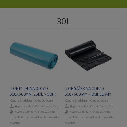
30L
LDPE PYTEL NA ODPAD
LDPE SÁČEK NA ODPAD
500X600MM, 25MI, MODRÝ
500×600 MM, 40MI, ČERNÝ
50KS/ROLE, 10ROL/KART
25KS/ROLE, 10ROL/KART
1030202088
1030202045
,
,
,
,
,
,
Hygiena a úklid
Odpadní pytle
Odpadní pytle
Hygiena a úklid
Tašky, pytle a sáčky
Odpadní pytle
Odpadní pytle
Hygiena a úklid->Pytle a sáčky na
Hygiena a úklid->Pytle a sáčky na
odpad
,
Tašky, pytle a sáčky->Pytle a sáčky
odpad
,
Tašky, pytle a sáčky->Pytle a sáčky
na odpad
na odpad