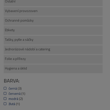
Ostatní
Vybavení provozoven
Ochranné pomůcky
Etikety
Tašky, pytle a sáčky
Jednorázové nádobí a catering
Folie a přířezy
Hygiena a úklid
BARVA:
černá
(3)
červená
(1)
modrá
(2)
žlutá
(1)