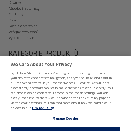
Kavárny
Nápojové automaty
Obchody
Pizzerie
Rychlá občerstvení
Veřejné stravování
Výrobci potravin
KATEGORIE PRODUKTŮ
VÝPRODEJ
We Care About Your Privacy
fingerfood
By clicking “Accept All Cookies” you agree to the storing of cookies on
Folie a přířezy
your device to enhance site navigation, analyze site usage, and assist in
Etikety
our marketing efforts. If you choose “Reject All Cookies”, we will only
Jednorázové nádobí a catering
place strictly necessary cookies to make the website work properly. You
Hygiena a úklid
can choose which cookies you accept in the cookie settings. You can
Ochranné pomůcky
always change or withdraw your choice on the Cookie Policy page or
via the cookie settings. You can read more about how we handle your
Tašky, pytle a sáčky
privacy in our
Privacy Policy
Vybavení provozoven
Ostatní
Manage Cookies