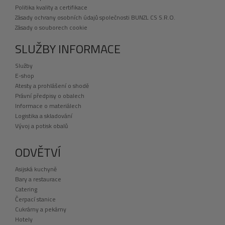
Politika kvality a certifikace
Zásady ochrany osobních údajů společnosti BUNZL CS S.R.O.
Zásady o souborech cookie
SLUŽBY INFORMACE
Služby
E-shop
Atesty a prohlášení o shodě
Právní předpisy o obalech
Informace o materiálech
Logistika a skladování
Vývoj a potisk obalů
ODVĚTVÍ
Asijská kuchyně
Bary a restaurace
Catering
Čerpací stanice
Cukrárny a pekárny
Hotely