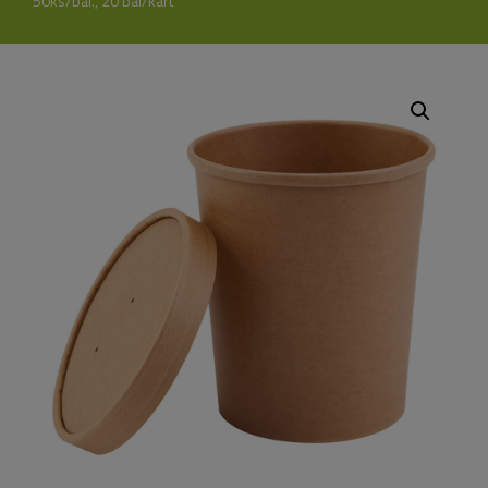
50ks/bal., 20 bal/kart