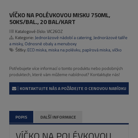
VÍČKO NA POLÉVKOVOU MISKU 750ML,
50KS/BAL., 20 BAL/KART
Katalogové číslo:
VIC26OZ
Kategorie:
Jednorázové nádobí a catering
,
Jednorázové talíře
a misky
,
Odnosné obaly a menuboxy
Štítky:
ECO miska
,
miska na polévku
,
papírová miska
,
víčko
Potřebujete více informací o tomto produktu nebo podobných
produktech, které vám můžeme nabídnout? Kontaktujte nás!
KONTAKTUJTE NÁS A POŽÁDEJTE O CENOVOU NABÍDKU
POPIS
DALŠÍ INFORMACE
VÍČKO NA POLÉVKOVOU