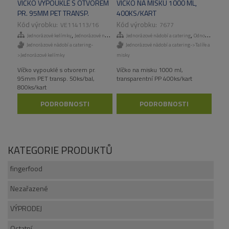
VÍČKO VYPOUKLÉ S OTVOREM
VÍČKO NA MISKU 1000 ML,
PR. 95MM PET TRANSP.
400KS/KART
50KS/BAL, 800KS/KART
VE114113/16
7677
,
,
Jednorázové kelímky
Jednorázové nádobí a catering
Jednorázové nádobí a catering
Odnosné obaly a menuboxy
Jednorázové nádobí a catering-
Jednorázové nádobí a catering->Talíře a
>Jednorázové kelímky
misky
Víčko vypouklé s otvorem pr.
Víčko na misku 1000 ml,
95mm PET transp. 50ks/bal,
transparentní PP 400ks/kart
800ks/kart
PODROBNOSTI
PODROBNOSTI
KATEGORIE PRODUKTŮ
fingerfood
Nezařazené
VÝPRODEJ
Ostatní