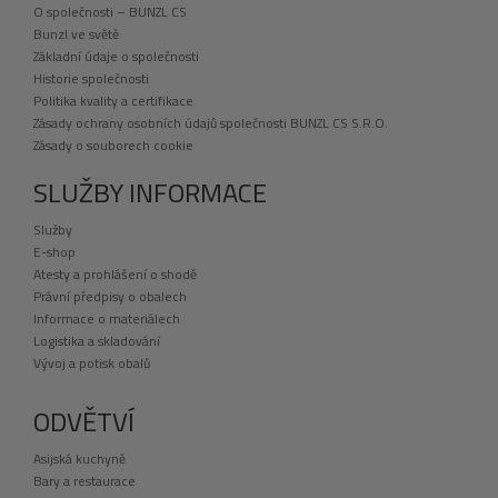
O společnosti – BUNZL CS
Bunzl ve světě
Základní údaje o společnosti
Historie společnosti
Politika kvality a certifikace
Zásady ochrany osobních údajů společnosti BUNZL CS S.R.O.
Zásady o souborech cookie
SLUŽBY INFORMACE
Služby
E-shop
Atesty a prohlášení o shodě
Právní předpisy o obalech
Informace o materiálech
Logistika a skladování
Vývoj a potisk obalů
ODVĚTVÍ
Asijská kuchyně
Bary a restaurace