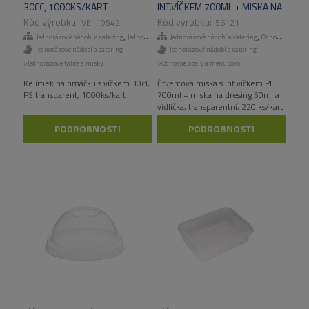
30CC, 1000KS/KART
INT.VÍČKEM 700ML + MISKA NA
DRESING 50ML A VIDLIČKA,
VE119542
56121
220 KS/KART
,
,
Jednorázové nádobí a catering
Jednorázové talíře a misky
Jednorázové nádobí a catering
Odnosné obaly a menuboxy
Jednorázové nádobí a catering-
Jednorázové nádobí a catering-
>Jednorázové talíře a misky
>Odnosné obaly a menuboxy
Kelímek na omáčku s víčkem 30cl,
Čtvercová miska s int.víčkem PET
PS transparent, 1000ks/kart
700ml + miska na dresing 50ml a
vidlička, transparentní, 220 ks/kart
PODROBNOSTI
PODROBNOSTI