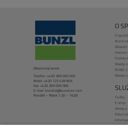
univerzální sorpční polšt
3 ks
univerzální sorpční drť LIT
ULD010 – 2 x 10 kg
O S
rychlosavá utěrka WIP280 
O společ
ochranné rukavice NITRIL 
Bunzl ve
utěsňovací pasta PU05 – 1
Základní
pytel na odpad STKS07 – 
Historie
Politika 
lopatka a smetáček LOPS0
Zásady o
nálepka NEBEZPEČNÝ ODP
Zákaznický servis
BUNZL C
mobilní plastová uzamyka
Zásady 
Telefon: +420 286 000 000
nádoba – 1 ks
Mobil: +420 725 428 806
SLU
Fax: +420 286 000 080
E-mail: bunzlcs@bunzlcee.com
Pondělí – Pátek 7,30 – 16,00
Služby
E-shop
Atesty a
Právní p
Informac
Logistik