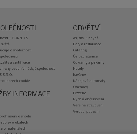
ář UP2525 –
E DRI
POLEČNOSTI
ODVĚTVÍ
A – 10 ks
nosti – BUNZL CS
Asijská kuchyně
– 5 párů
 světě
Bary a restaurace
 ks
 údaje o společnosti
Catering
5 ks
 společnosti
Čerpací stanice
kvality a certifikace
Cukrárny a pekárny
01 – 1 ks
chrany osobních údajů společnosti
Hotely
AD – 3 ks
S S.R.O.
Kavárny
telná
o souborech cookie
Nápojové automaty
Obchody
ŽBY INFORMACE
Pizzerie
Rychlá občerstvení
Veřejné stravování
Výrobci potravin
 prohlášení o shodě
ředpisy o obalech
e o materiálech
a a skladování