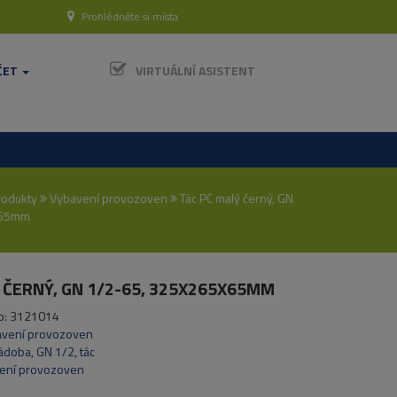
Prohlédněte si místa
ČET
VIRTUÁLNÍ ASISTENT
rodukty
Vybavení provozoven
Tác PC malý černý, GN
x65mm
 ČERNÝ, GN 1/2-65, 325X265X65MM
o:
3121014
avení provozoven
nádoba
,
GN 1/2
,
tác
ení provozoven