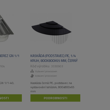
EREZ GN 1/1
KASKÁDA (PODSTAVEC) PE, 1/4
KRUH, 800X800X65 MM, ČERNÝ
104
3330903
Vybavení provozoven
Vybavení provozoven
GN 1/1-40,
Kaskáda černá PE, podstavec na
vystavování lahůdek, 800x800x65
mm
NOSTI
PODROBNOSTI