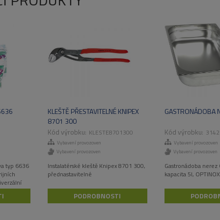
CÍ PRODUKTY
6636
KLEŠTĚ PŘESTAVITELNÉ KNIPEX
GASTRONÁDOBA N
8701 300
KLESTE8701300
3142
Vybavení provozoven
Vybavení provozoven
Vybavení provozoven
Vybavení provozoven
va typ 6636
Instalatérské kleště Knipex 8701 300,
Gastronádoba nerez 
ijních
přednastavitelné
kapacita 5l, OPTINOX
iverzální
30 ks
I
PODROBNOSTI
PODROB
P8101 – 3