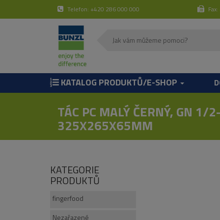
Telefon: +420 286 000 000
Fax:
KATALOG PRODUKTŮ/E-SHOP
D
TÁC PC MALÝ ČERNÝ, GN 1/2
325X265X65MM
KATEGORIE
PRODUKTŮ
fingerfood
Nezařazené