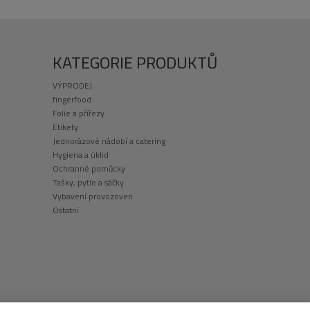
KATEGORIE PRODUKTŮ
VÝPRODEJ
fingerfood
Folie a přířezy
Etikety
Jednorázové nádobí a catering
Hygiena a úklid
Ochranné pomůcky
Tašky, pytle a sáčky
Vybavení provozoven
Ostatní