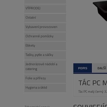
VÝPRODEJ
Ostatní
Vybavení provozoven
Ochranné pomůcky
Etikety
Tašky, pytle a sáčky
Jednorázové nádobí a
POPIS
DALŠÍ
catering
Folie a přířezy
TÁC PC 
Hygiena a úklid
Tác PC malý černý
Zákaznický servis