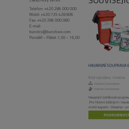
SOUVISEJÍ
Telefon: +420 286 000 000
Mobil: +420 725 428 806
Fax: +420 286 000 080
E-mail:
bunzlcs@bunzlcee.com
Pondělí – Pátek 7,30 – 16,00
HAVARIJNÍ SOUPRAVA 
HS6636
Vybavení provozoven
Vybavení provozoven
Havarijní údržbová soupra
.Pro řešení běžných i havar
úniků kapalin. Obsahje: un
sorpční rohože UR4001 – 
PODROBNOST
univerzální sorpční had U
ks