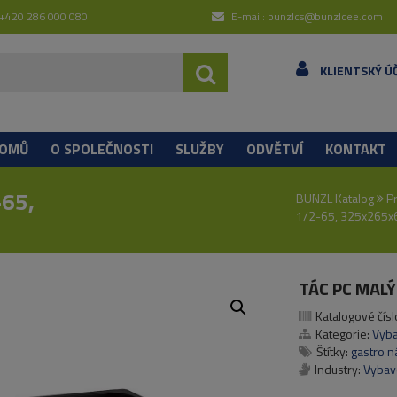
 +420 286 000 080
E-mail: bunzlcs@bunzlcee.com
KLIENTSKÝ Ú
OMŮ
O SPOLEČNOSTI
SLUŽBY
ODVĚTVÍ
KONTAKT
-65,
BUNZL Katalog
P
1/2-65, 325x265
TÁC PC MALÝ
Katalogové čísl
Kategorie:
Vyb
Štítky:
gastro 
Industry:
Vybav