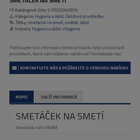
SMETÁČEK NA SMETÍ
Katalogové číslo:
570502045875
Kategorie:
Hygiena a úklid
,
Úklidové prostředky
Štítky:
smetáček na smetí
,
směták
,
úklid
Industry:
Hygiena a úklid->Hygiena
Potřebujete více informací o tomto produktu nebo podobných
produktech, které vám můžeme nabídnout? Kontaktujte nás!
KONTAKTUJTE NÁS A POŽÁDEJTE O CENOVOU NABÍDKU
POPIS
DALŠÍ INFORMACE
SMETÁČEK NA SMETÍ
Smetáček ruční VIKAM