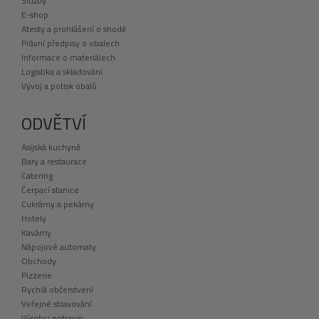
Služby
E-shop
Atesty a prohlášení o shodě
Právní předpisy o obalech
Informace o materiálech
Logistika a skladování
Vývoj a potisk obalů
ODVĚTVÍ
Asijská kuchyně
Bary a restaurace
Catering
Čerpací stanice
Cukrárny a pekárny
Hotely
Kavárny
Nápojové automaty
Obchody
Pizzerie
Rychlá občerstvení
Veřejné stravování
Výrobci potravin