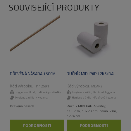
SOUVISEJÍCÍ PRODUKTY
DŘEVĚNÁ NÁSADA 150CM
RUČNÍK MIDI PAP 12KS/BAL
H112591
MEAP2
,
,
Hygiena a úklid
Úklidové prostředky
Hygiena a úklid
Papírová hygiena
Hygiena a úklid->Hygiena
Hygiena a úklid->Papírová hygiena
Dřevěná násada.
Ručník MIDI PAP 2-vrstvý,
celulóza, 13×20 cm, návin 50m,
12ks/bal
PODROBNOSTI
PODROBNOSTI