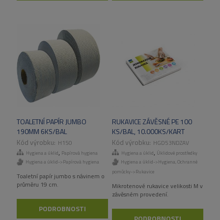
TOALETNÍ PAPÍR JUMBO
RUKAVICE ZÁVĚSNÉ PE 100
190MM 6KS/BAL
KS/BAL, 10.000KS/KART
H150
HGD53NDZAV
,
,
Hygiena a úklid
Papírová hygiena
Hygiena a úklid
Úklidové prostředky
Hygiena a úklid->Papírová hygiena
Hygiena a úklid->Hygiena
,
Ochranné
pomůcky->Rukavice
Toaletní papír jumbo s návinem o
průměru 19 cm.
Mikrotenové rukavice velikosti M v
závěsném provedení.
PODROBNOSTI
PODROBNOSTI