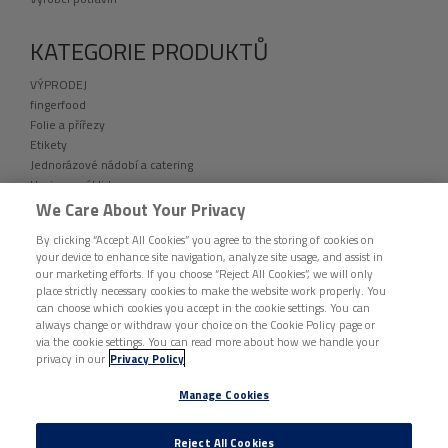
KATEGORIE PRODUKTŮ
VÝPRODEJ
fingerfood
Folie a přířezy
Etikety
Jednorázové nádobí a catering
Hygiena a úklid
Hygiena
We Care About Your Privacy
Pytle a sáčky na odpad
By clicking “Accept All Cookies” you agree to the storing of cookies on
Chemie
your device to enhance site navigation, analyze site usage, and assist in
Odpadní pytle
our marketing efforts. If you choose “Reject All Cookies”, we will only
Papírová hygiena
place strictly necessary cookies to make the website work properly. You
Úklidové prostředky
can choose which cookies you accept in the cookie settings. You can
Ochranné pomůcky
always change or withdraw your choice on the Cookie Policy page or
via the cookie settings. You can read more about how we handle your
Tašky, pytle a sáčky
privacy in our
Privacy Policy
Vybavení provozoven
Ostatní
Manage Cookies
DISTRIBUCE BUNZL ČESKÁ REPUBLIKA © 2026 VŠECHNA PRÁVA VYHRAZENA. |
Reject All Cookies