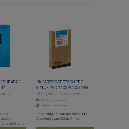
AK DURAPAK
INK.CARTRIDGE EPSON PRO
DRÝ
STYLUS PRO 74XX/94XX CYAN
(220ML)
30HSA5
C13T612200
Vybavení provozoven
Vybavení provozoven
rapak
ink.cartridge Epson pro Stylus Pro
Určen k
74xx/94xx cyan (220ml) – ks
 Adresové okno,
l.