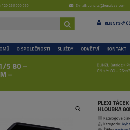
 +420 286 000 080
E-mail: bunzlcs@bunzlcee.com
KLIENTSKÝ Ú
OMŮ
O SPOLEČNOSTI
SLUŽBY
ODVĚTVÍ
KONTAKT
1/5 80 –
BUNZL Katalog
P
GN 1/5 80 – 265x
M –
PLEXI TÁCEK
HLOUBKA 80
Katalogové čísl
Kategorie:
Vyb
Štítky:
gastron