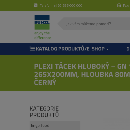
Telefon: +420 286 000 000
Fax:
KATALOG PRODUKTŮ/E-SHOP
D
PLEXI TÁCEK HLUBOKÝ – GN 
265X200MM, HLOUBKA 80M
ČERNÝ
KATEGORIE
PRODUKTŮ
fingerfood