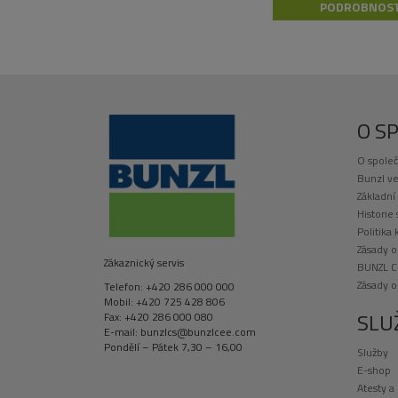
PODROBNOST
O S
O společ
Bunzl ve
Základní
Historie
Politika 
Zásady o
Zákaznický servis
BUNZL C
Zásady 
Telefon: +420 286 000 000
Mobil: +420 725 428 806
SLU
Fax: +420 286 000 080
E-mail: bunzlcs@bunzlcee.com
Pondělí – Pátek 7,30 – 16,00
Služby
E-shop
Atesty a