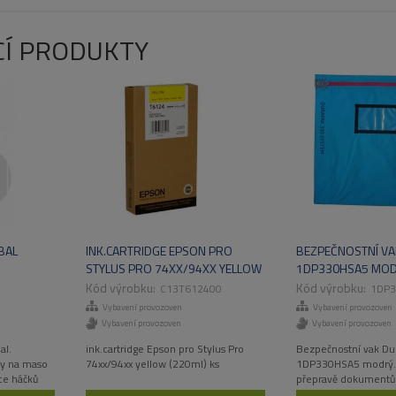
CÍ PRODUKTY
BAL
INK.CARTRIDGE EPSON PRO
BEZPEČNOSTNÍ V
STYLUS PRO 74XX/94XX YELLOW
1DP330HSA5 MO
(220ML)
C13T612400
1DP3
Vybavení provozoven
Vybavení provozoven
Vybavení provozoven
Vybavení provozoven
al.
ink.cartridge Epson pro Stylus Pro
Bezpečnostní vak Du
ky na maso
74xx/94xx yellow (220ml) ks
1DP330HSA5 modrý. 
ce háčků
přepravě dokumentů.
čkou.
velmi odolný materiá