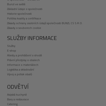
Bunzl ve světě
Základní údaje o společnosti
Historie společnosti
Politika kvality a certifikace
Zásady ochrany osobních údajů společnosti BUNZL CS S.R.O.
Zásady o souborech cookie
SLUŽBY INFORMACE
Služby
E-shop
Atesty a prohlášení o shodě
Právní předpisy o obalech
Informace o materiálech
Logistika a skladování
Vývoj a potisk obalů
ODVĚTVÍ
Asijská kuchyně
Bary a restaurace
Catering