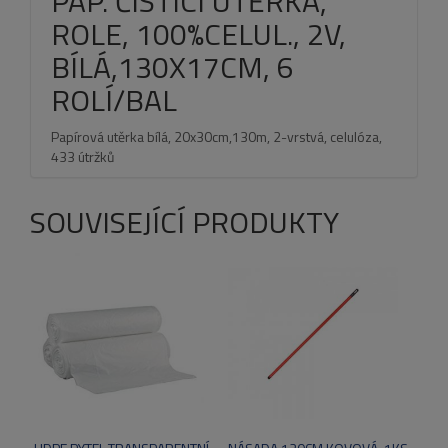
PAP. ČISTÍCÍ UTĚRKA,
ROLE, 100%CELUL., 2V,
BÍLÁ,130X17CM, 6
ROLÍ/BAL
Papírová utěrka bílá, 20x30cm,130m, 2-vrstvá, celulóza,
433 útržků
SOUVISEJÍCÍ PRODUKTY