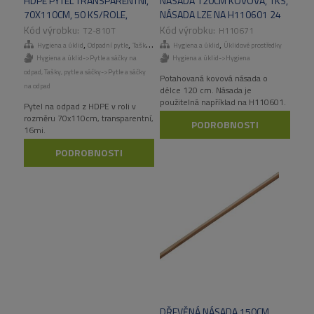
HDPE PYTEL TRANSPARENTNÍ,
NÁSADA 120CM KOVOVÁ, 1KS,
70X110CM, 50 KS/ROLE,
NÁSADA LZE NA H110601 24
500KS/KART
KS/KRT
T2-810T
H110671
,
,
,
,
Hygiena a úklid
Odpadní pytle
Tašky, pytle a sáčky
Hygiena a úklid
Odpadní pytle
Úklidové prostředky
Hygiena a úklid->Pytle a sáčky na
Hygiena a úklid->Hygiena
odpad
,
Tašky, pytle a sáčky->Pytle a sáčky
Potahovaná kovová násada o
na odpad
délce 120 cm. Násada je
použitelná například na H110601.
Pytel na odpad z HDPE v roli v
rozměru 70x110cm, transparentní,
PODROBNOSTI
16mi.
PODROBNOSTI
DŘEVĚNÁ NÁSADA 150CM