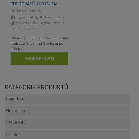
PUDROVANÉ, 100KS/BAL,
1000KS/KART
HVPS
,
Hygiena a úklid
Úklidové prostředky
Hygiena a úklid->Hygiena
,
Ochranné
pomůcky->Rukavice
Rukavice vinylové, přírodní, jemně
pudrované, velilost S, v boxu po
100 ks
PODROBNOSTI
KATEGORIE PRODUKTŮ
fingerfood
Nezařazené
VÝPRODEJ
Ostatní