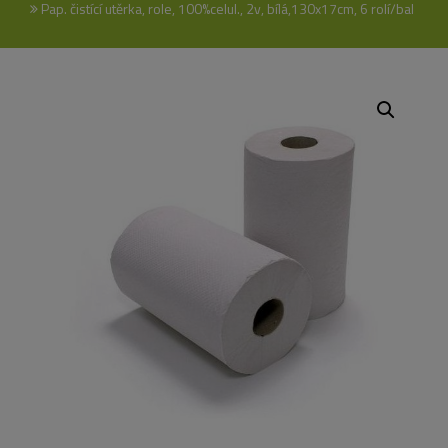
Pap. čistící utěrka, role, 100%celul., 2v, bílá,130x17cm, 6 rolí/bal