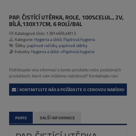
PAP. ČISTÍCÍ UTĚRKA, ROLE, 100%CELUL., 2V,
BÍLÁ,130X17CM, 6 ROLÍ/BAL
Katalogové číslo:
138146RL4M13
Kategorie:
Hygiena a úklid
,
Papírová hygiena
Štítky:
papírové ručníky
,
papírové utěrky
Industry:
Hygiena a úklid->Papírová hygiena
Potřebujete více informací o tomto produktu nebo podobných
produktech, které vám můžeme nabídnout? Kontaktujte nás!
KONTAKTUJTE NÁS A POŽÁDEJTE O CENOVOU NABÍDKU
POPIS
DALŠÍ INFORMACE