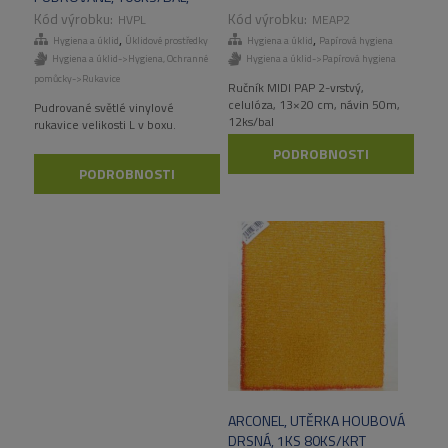
1000KS/KART
HVPL
MEAP2
,
,
Hygiena a úklid
Úklidové prostředky
Hygiena a úklid
Papírová hygiena
Hygiena a úklid->Hygiena
,
Ochranné
Hygiena a úklid->Papírová hygiena
pomůcky->Rukavice
Ručník MIDI PAP 2-vrstvý,
celulóza, 13×20 cm, návin 50m,
Pudrované světlé vinylové
12ks/bal
rukavice velikosti L v boxu.
PODROBNOSTI
PODROBNOSTI
ARCONEL, UTĚRKA HOUBOVÁ
DRSNÁ, 1KS 80KS/KRT