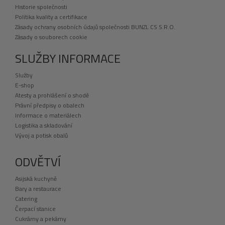
Historie společnosti
Politika kvality a certifikace
Zásady ochrany osobních údajů společnosti BUNZL CS S.R.O.
Zásady o souborech cookie
SLUŽBY INFORMACE
Služby
E-shop
Atesty a prohlášení o shodě
Právní předpisy o obalech
Informace o materiálech
Logistika a skladování
Vývoj a potisk obalů
ODVĚTVÍ
Asijská kuchyně
Bary a restaurace
Catering
Čerpací stanice
Cukrárny a pekárny