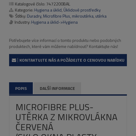
Katalogové číslo:
7472200BAL
Kategorie:
Hygiena a úklid
,
Úklidové prostředky
Štítky:
Duradry
,
Microfibre Plus
,
mikroutěrka
,
utěrka
Industry:
Hygiena a úklid->Hygiena
Potřebujete více informací o tomto produktu nebo podobných
produktech, které vám můžeme nabídnout? Kontaktujte nás!
KONTAKTUJTE NÁS A POŽÁDEJTE O CENOVOU NABÍDKU
POPIS
DALŠÍ INFORMACE
MICROFIBRE PLUS-
UTĚRKA Z MIKROVLÁKNA
ČERVENÁ