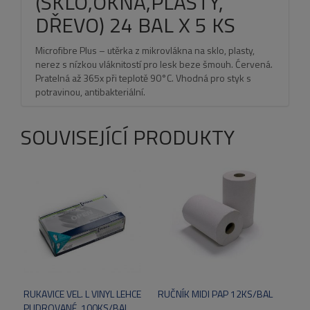
(SKLO,OKNA,PLASTY,
DŘEVO) 24 BAL X 5 KS
Microfibre Plus – utěrka z mikrovlákna na sklo, plasty,
nerez s nízkou vláknitostí pro lesk beze šmouh. Ćervená.
Pratelná až 365x při teplotě 90°C. Vhodná pro styk s
potravinou, antibakteriální.
SOUVISEJÍCÍ PRODUKTY
RUKAVICE VEL. L VINYL LEHCE
RUČNÍK MIDI PAP 12KS/BAL
PUDROVANÉ, 100KS/BAL,