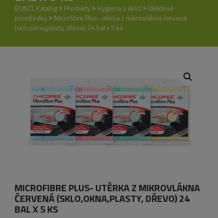
BUNZL Katalog
Produkty
Hygiena a úklid
Úklidové
prostředky
Microfibre Plus- utěrka z mikrovlákna červená
(sklo,okna,plasty, dřevo) 24 bal x 5 ks
MICROFIBRE PLUS- UTĚRKA Z MIKROVLÁKNA
ČERVENÁ (SKLO,OKNA,PLASTY, DŘEVO) 24
BAL X 5 KS