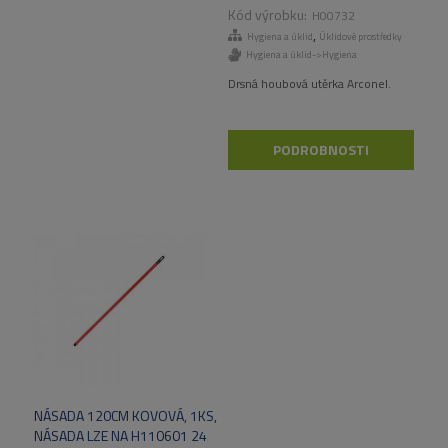
H00732
,
Hygiena a úklid
Úklidové prostředky
Hygiena a úklid->Hygiena
Drsná houbová utěrka Arconel.
PODROBNOSTI
NÁSADA 120CM KOVOVÁ, 1KS,
NÁSADA LZE NA H110601 24