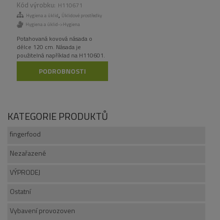
KS/KRT
H110671
,
Hygiena a úklid
Úklidové prostředky
Hygiena a úklid->Hygiena
Potahovaná kovová násada o
délce 120 cm. Násada je
použitelná například na H110601.
PODROBNOSTI
KATEGORIE PRODUKTŮ
fingerfood
Nezařazené
VÝPRODEJ
Ostatní
Vybavení provozoven