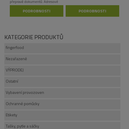
přepravě dokumentů. Adresové
okno, velmi odolný materiál.
PODROBNOSTI
PODROBNOSTI
KATEGORIE PRODUKTŮ
fingerfood
Nezařazené
VÝPRODEJ
Ostatní
Vybavení provozoven
Ochranné pomůcky
Etikety
Tašky, pytle a sáčky