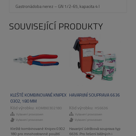
Gastronádoba nerez – GN 1/2-65, kapacita 4 l
SOUVISEJÍCÍ PRODUKTY
KLEŠTĚ KOMBINOVANÉ KNIPEX
HAVARIJNÍ SOUPRAVA 6636
0302, 180 MM
KOMBI0302180
HS6636
Vybavení provozoven
Vybavení provozoven
Vybavení provozoven
Vybavení provozoven
Kleště kombinované Knipex 0302
Havarijní údržbová souprava typ
180 pro mnohostranné použití
6636 .Pro řešení běžných i