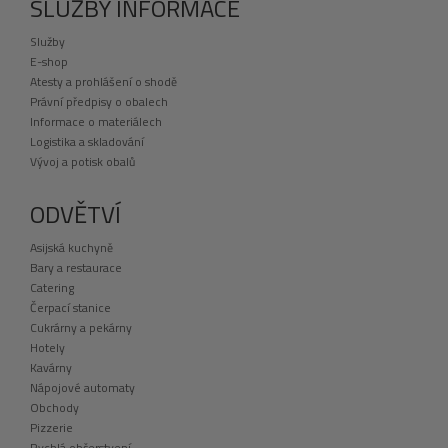
SLUŽBY INFORMACE
Služby
E-shop
Atesty a prohlášení o shodě
Právní předpisy o obalech
Informace o materiálech
Logistika a skladování
Vývoj a potisk obalů
ODVĚTVÍ
Asijská kuchyně
Bary a restaurace
Catering
Čerpací stanice
Cukrárny a pekárny
Hotely
Kavárny
Nápojové automaty
Obchody
Pizzerie
Rychlá občerstvení