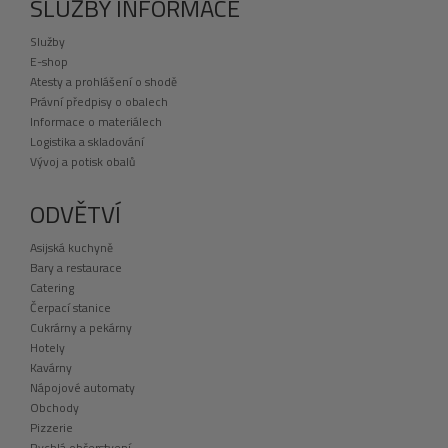
SLUŽBY INFORMACE
Služby
E-shop
Atesty a prohlášení o shodě
Právní předpisy o obalech
Informace o materiálech
Logistika a skladování
Vývoj a potisk obalů
ODVĚTVÍ
Asijská kuchyně
Bary a restaurace
Catering
Čerpací stanice
Cukrárny a pekárny
Hotely
Kavárny
Nápojové automaty
Obchody
Pizzerie
Rychlá občerstvení