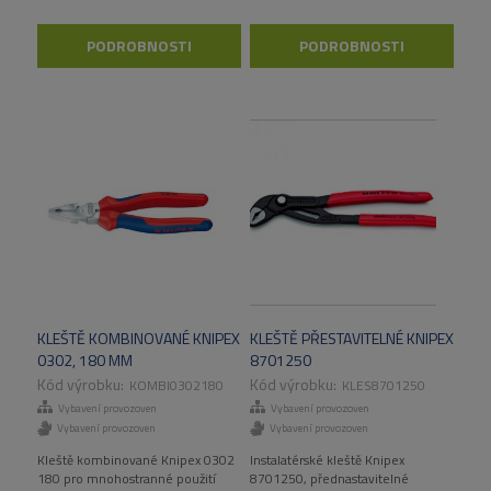
PODROBNOSTI
PODROBNOSTI
KLEŠTĚ KOMBINOVANÉ KNIPEX
KLEŠTĚ PŘESTAVITELNÉ KNIPEX
0302, 180 MM
8701250
KOMBI0302180
KLES8701250
Vybavení provozoven
Vybavení provozoven
Vybavení provozoven
Vybavení provozoven
Kleště kombinované Knipex 0302
Instalatérské kleště Knipex
180 pro mnohostranné použití
8701250, přednastavitelné