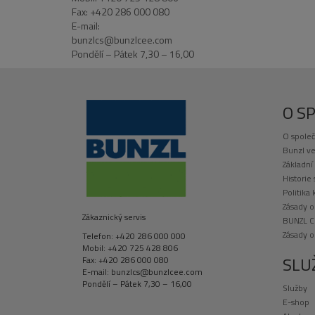
Fax: +420 286 000 080
E-mail:
bunzlcs@bunzlcee.com
Pondělí – Pátek 7,30 – 16,00
O S
O společ
Bunzl ve
Základní
Historie
Politika 
Zásady o
Zákaznický servis
BUNZL C
Zásady 
Telefon: +420 286 000 000
Mobil: +420 725 428 806
SLU
Fax: +420 286 000 080
E-mail: bunzlcs@bunzlcee.com
Pondělí – Pátek 7,30 – 16,00
Služby
E-shop