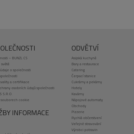
POLEČNOSTI
ODVĚTVÍ
nosti – BUNZL CS
Asijská kuchyně
 světě
Bary a restaurace
 údaje o společnosti
Catering
 společnosti
Čerpací stanice
kvality a certifikace
Cukrárny a pekárny
chrany osobních údajů společnosti
Hotely
S S.R.O.
Kavárny
o souborech cookie
Nápojové automaty
Obchody
ŽBY INFORMACE
Pizzerie
Rychlá občerstvení
Veřejné stravování
Výrobci potravin