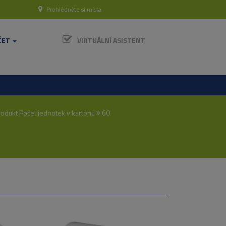
Prohlédněte si místa
ČET
VIRTUÁLNÍ ASISTENT
odukt Počet jednotek v kartonu
60