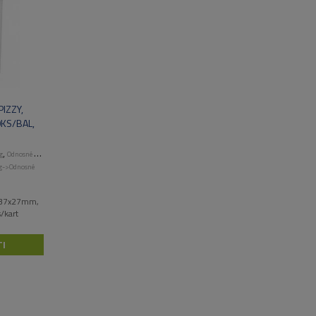
IZZY,
0KS/BAL,
,
g
Odnosné obaly a menuboxy
ng->Odnosné
, 37x27mm,
/kart
I