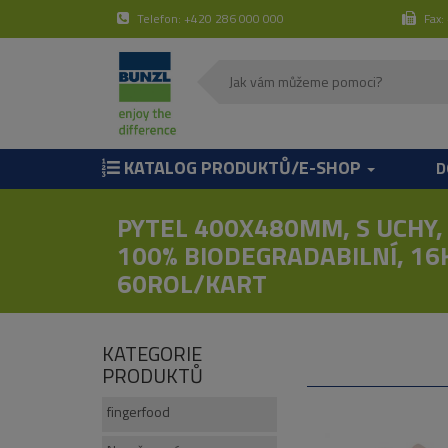
Telefon: +420 286 000 000
Fax:
KATALOG PRODUKTŮ/E-SHOP
D
PYTEL 400X480MM, S UCHY,
100% BIODEGRADABILNÍ, 16
60ROL/KART
KATEGORIE
PRODUKTŮ
fingerfood