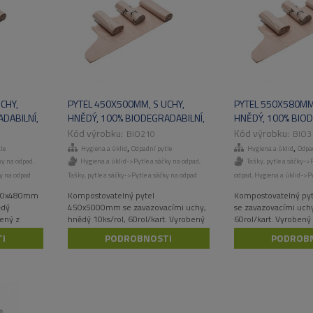
CHY,
PYTEL 450X500MM, S UCHY,
PYTEL 550X580MM,
DABILNÍ,
HNĚDÝ, 100% BIODEGRADABILNÍ,
HNĚDÝ, 100% BIOD
T
10KS/ROL, 60ROL/KART
8KS/ROL, 50ROL/
BIO210
BIO3
,
,
le
Hygiena a úklid
Odpadní pytle
Hygiena a úklid
Odpad
ky na odpad
,
Hygiena a úklid->Pytle a sáčky na odpad
,
Tašky, pytle a sáčky->
ky na odpad
Tašky, pytle a sáčky->Pytle a sáčky na odpad
odpad
,
Hygiena a úklid->Py
400x480mm
Kompostovatelný pytel
Kompostovatelný p
ědý
450x5000mm se zavazovacími uchy,
se zavazovacími uchy
bený z
hnědý 10ks/rol, 60rol/kart. Vyrobený
60rol/kart. Vyrobený
z obnovitelných zdrojů.
zdrojů.
I
PODROBNOSTI
PODROB