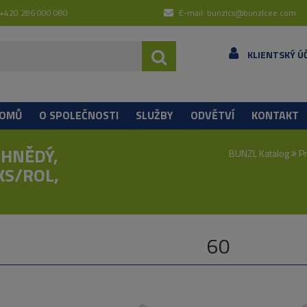
 +420 286 000 080
E-mail: bunzlcs@bunzlcee.com
KLIENTSKÝ Ú
OMŮ
O SPOLEČNOSTI
SLUŽBY
ODVĚTVÍ
KONTAKT
 HNĚDÝ,
BUNZL Katalog
Pr
KS/ROL,
60