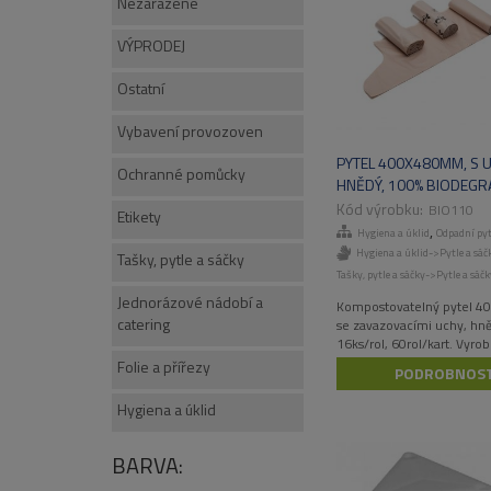
Nezařazené
VÝPRODEJ
Ostatní
Vybavení provozoven
PYTEL 400X480MM, S U
Ochranné pomůcky
HNĚDÝ, 100% BIODEGRA
16KS/ROL, 60ROL/KAR
BIO110
Etikety
,
Hygiena a úklid
Odpadní pyt
Hygiena a úklid->Pytle a sáč
Tašky, pytle a sáčky
Tašky, pytle a sáčky->Pytle a sáč
Jednorázové nádobí a
Kompostovatelný pytel 
catering
se zavazovacími uchy, hn
16ks/rol, 60rol/kart. Vyro
obnovitelných zdrojů.
Folie a přířezy
PODROBNOST
Hygiena a úklid
BARVA: