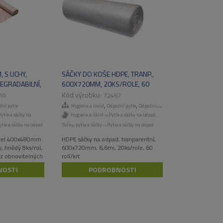
 S UCHY,
SÁČKY DO KOŠE HDPE, TRANP.,
EGRADABILNÍ,
600X720MM, 20KS/ROLE, 60
KART
ROLÍ/KART
10
72467
,
,
,
ní pytle
Hygiena a úklid
Odpadní pytle
Odpadní pytle
Tašky, pytle a sáčky
Pytle a sáčky na
Hygiena a úklid->Pytle a sáčky na odpad
,
tle a sáčky na odpad
Tašky, pytle a sáčky->Pytle a sáčky na odpad
ytel 400x480mm
HDPE sáčky na odpad, tranparentní,
, hnědý 8ks/rol,
600x720mm, 6,6mi, 20ks/role, 60
 z obnovitelných
rolí/krt
NOSTI
PODROBNOSTI