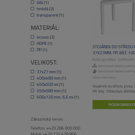
bílá
(1)
hnědá
(3)
transparent
(1)
MATERIÁL:
ecovio
(3)
HDPE
(1)
STOJÁNEK DO STŘEDU P
PP
(1)
37X27MM, PP, BÍLÝ, 10
6000KS/KART
GAPDISPK
VELIKOST:
Jednorázové nádobí a caterin
37x27 mm
(1)
Jednorázové nádobí a cateri
400x480 mm
(1)
obaly a menuboxy
450x500 ml
(1)
Stojánek do středu pizzy
550x580 mm
(1)
PP, bílý, 100ks/bal, 6000ks
600x720 mm, 6,6 mi
(1)
PODROBNOST
Zákaznický servis
Telefon: +420 286 000 000
Mobil: +420 725 428 806