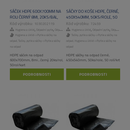
SÁČEK HDPE 600X700MM NA
SÁČKY DO KOŠE HDPE, ČERNÉ,
ROLI ČERNÝ 8MI, 20KS/BAL,
450X540MM, 50KS/ROLE, 50
50BAL/KART
ROLÍ/KART
1030202119
72459
,
,
,
,
,
,
Hygiena a úklid
Odpadní pytle
Odpadní pytle
Hygiena a úklid
Tašky, pytle a sáčky
Odpadní pytle
Odpadní pytle
Hygiena a úklid->Pytle a sáčky na
Tašky, pytle a sáčky->Pytle a sáčky na
odpad
,
Tašky, pytle a sáčky->Pytle a sáčky
odpad
,
Hygiena a úklid->Pytle a sáčky na
na odpad
odpad
HDPE sáček na odpad
HDPE sáčky na odpad černé,
600x700mm, 8mi , černý 20ks/rol,
450x540mm, 50ks/role, 50 rolí/krt
50rol/kart
PODROBNOSTI
PODROBNOSTI