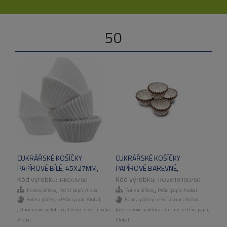
50
CUKRÁŘSKÉ KOŠÍČKY
CUKRÁŘSKÉ KOŠÍČKY
PAPÍROVÉ BÍLÉ, 45X27MM,
PAPÍROVÉ BAREVNÉ,
100KS/BAL 50BAL/KART
26X18MM, 160KS/BAL,
RE045/50
KO2618100/50
50BAL/KART
,
,
Folie a přířezy
Pečící papír, Alobal
Folie a přířezy
Pečící papír, Alobal
Folie a přířezy->Pečící papír, Alobal
,
Folie a přířezy->Pečící papír, Alobal
,
Jednorázové nádobí a catering->Pečící papír,
Jednorázové nádobí a catering->Pečící papír,
Alobal
Alobal