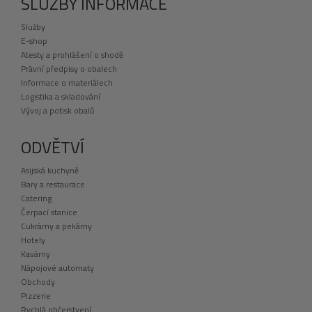
SLUŽBY INFORMACE
Služby
E-shop
Atesty a prohlášení o shodě
Právní předpisy o obalech
Informace o materiálech
Logistika a skladování
Vývoj a potisk obalů
ODVĚTVÍ
Asijská kuchyně
Bary a restaurace
Catering
Čerpací stanice
Cukrárny a pekárny
Hotely
Kavárny
Nápojové automaty
Obchody
Pizzerie
Rychlá občerstvení