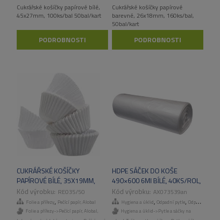
Cukrářské košíčky papírové bílé,
Cukrářské košíčky papírové
45x27mm, 100ks/bal 50bal/kart
barevné, 26x18mm, 160ks/bal,
50bal/kart
PODROBNOSTI
PODROBNOSTI
CUKRÁŘSKÉ KOŠÍČKY
HDPE SÁČEK DO KOŠE
PAPÍROVÉ BÍLÉ, 35X19MM,
490×600 6MI BÍLÉ, 40KS/ROL,
100KS/BAL, 50BAL/KART
50ROL/KART.
RE035/50
AX073539an
,
,
,
,
Folie a přířezy
Pečící papír, Alobal
Hygiena a úklid
Odpadní pytle
Odpadní pytle
Folie a přířezy->Pečící papír, Alobal
,
Hygiena a úklid->Pytle a sáčky na