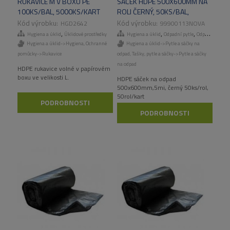
RUKAVICE M V BOXU PE
SÁČEK HDPE 500X600MM NA
100KS/BAL, 5000KS/KART
ROLI ČERNÝ, 50KS/BAL,
50BAL/KART
HGD2642
99900113NOVA
,
,
,
,
Hygiena a úklid
Úklidové prostředky
Hygiena a úklid
Odpadní pytle
Odpadní pytle
Hygiena a úklid->Hygiena
,
Ochranné
Hygiena a úklid->Pytle a sáčky na
pomůcky->Rukavice
odpad
,
Tašky, pytle a sáčky->Pytle a sáčky
na odpad
HDPE rukavice volné v papírovém
boxu ve velikosti L.
HDPE sáček na odpad
500x600mm,5mi, černý 50ks/rol,
50rol/kart
PODROBNOSTI
PODROBNOSTI