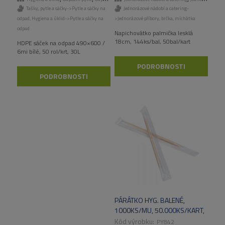
Tašky, pytle a sáčky->Pytle a sáčky na
Jednorázové nádobí a catering-
odpad
,
Hygiena a úklid->Pytle a sáčky na
>Jednorázové příbory, brčka, míchátka
odpad
Napichovátko palmička lesklá
18cm, 144ks/bal, 50bal/kart
HDPE sáček na odpad 490×600 /
6mi bílé, 50 rol/krt, 30L
PODROBNOSTI
PODROBNOSTI
PÁRÁTKO HYG. BALENÉ,
1000KS/MU, 50.000KS/KART,
50MU/KART
PY842