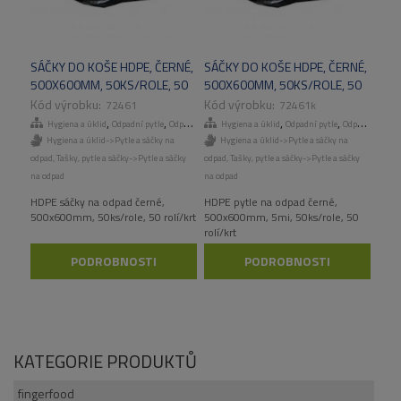
SÁČKY DO KOŠE HDPE, ČERNÉ,
SÁČKY DO KOŠE HDPE, ČERNÉ,
500X600MM, 50KS/ROLE, 50
500X600MM, 50KS/ROLE, 50
ROLÍ/KART
ROLÍ/KART
72461
72461k
,
,
,
,
,
,
Hygiena a úklid
Odpadní pytle
Odpadní pytle
Hygiena a úklid
Tašky, pytle a sáčky
Odpadní pytle
Odpadní pytle
Hygiena a úklid->Pytle a sáčky na
Hygiena a úklid->Pytle a sáčky na
odpad
,
Tašky, pytle a sáčky->Pytle a sáčky
odpad
,
Tašky, pytle a sáčky->Pytle a sáčky
na odpad
na odpad
HDPE sáčky na odpad černé,
HDPE pytle na odpad černé,
500x600mm, 50ks/role, 50 rolí/krt
500x600mm, 5mi, 50ks/role, 50
rolí/krt
PODROBNOSTI
PODROBNOSTI
KATEGORIE PRODUKTŮ
fingerfood