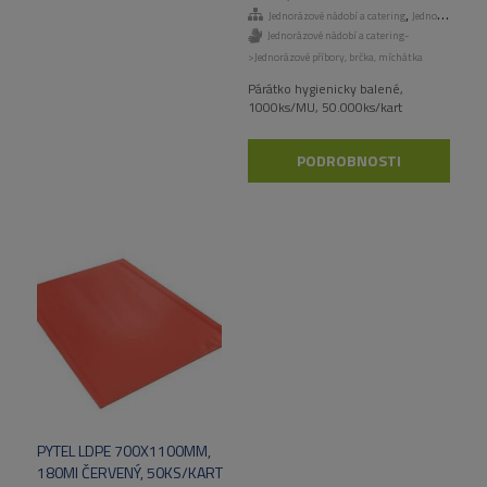
,
Jednorázové nádobí a catering
Jednorázové příbory, brčka, míchátka
Jednorázové nádobí a catering-
>Jednorázové příbory, brčka, míchátka
Párátko hygienicky balené,
1000ks/MU, 50.000ks/kart
PODROBNOSTI
PYTEL LDPE 700X1100MM,
180MI ČERVENÝ, 50KS/KART