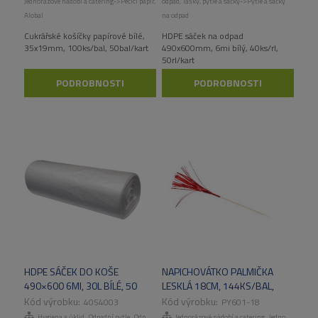
Jednorázové nádobí a catering->Pečící papír,
odpad
,
Tašky, pytle a sáčky->Pytle a sáčky
Alobal
na odpad
Cukrářské košíčky papírové bílé,
HDPE sáček na odpad
35x19mm, 100ks/bal, 50bal/kart
490x600mm, 6mi bílý, 40ks/rl,
50rl/kart
PODROBNOSTI
PODROBNOSTI
HDPE SÁČEK DO KOŠE
NAPICHOVÁTKO PALMIČKA
490×600 6MI, 30L BÍLÉ, 50
LESKLÁ 18CM, 144KS/BAL,
ROL/KART
50BAL/KART
4054003
PY601-18
,
,
,
,
Hygiena a úklid
Odpadní pytle
Odpadní pytle
Jednorázové nádobí a catering
Tašky, pytle a sáčky
Jednorázové příbory, brčka, míchátka