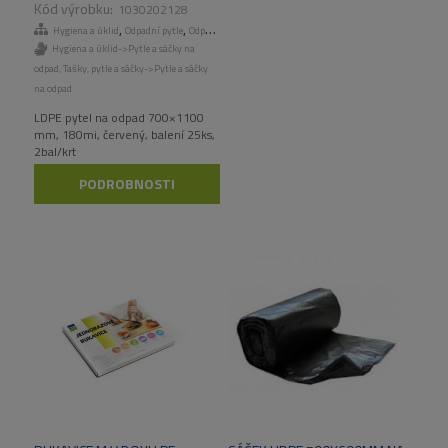
1030202128
,
,
,
Hygiena a úklid
Odpadní pytle
Odpadní pytle
Tašky, pytle a sáčky
Hygiena a úklid->Pytle a sáčky na
odpad
,
Tašky, pytle a sáčky->Pytle a sáčky
na odpad
LDPE pytel na odpad 700×1100
mm, 180mi, červený, balení 25ks,
2bal/krt
PODROBNOSTI