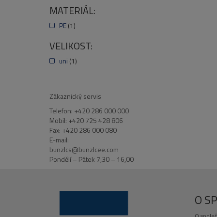
MATERIÁL:
PE
(1)
VELIKOST:
uni
(1)
Zákaznický servis
Telefon: +420 286 000 000
Mobil: +420 725 428 806
Fax: +420 286 000 080
E-mail:
bunzlcs@bunzlcee.com
Pondělí – Pátek 7,30 – 16,00
O S
O společ