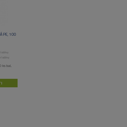
 PE, 100
í oděvy
í oděvy
 ks bal,
I