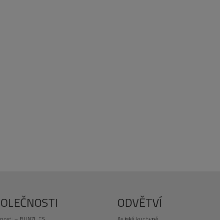
POLEČNOSTI
ODVĚTVÍ
nosti – BUNZL CS
Asijská kuchyně