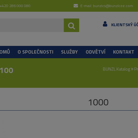
 +420 286 000 080
E-mail: bunzlcs@bunzlcee.com
KLIENTSKÝ Ú
OMŮ
O SPOLEČNOSTI
SLUŽBY
ODVĚTVÍ
KONTAKT
 100
BUNZL Katalog
Pr
1000