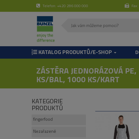
Telefon: +420 286 000 000
Fax:
KATALOG PRODUKTŮ/E-SHOP
D
ZÁSTĚRA JEDNORÁZOVÁ PE,
KS/BAL, 1000 KS/KART
KATEGORIE
PRODUKTŮ
fingerfood
Nezařazené