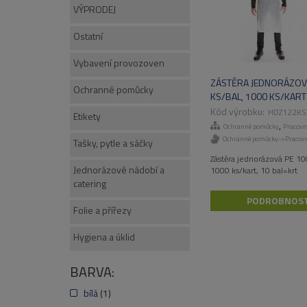
VÝPRODEJ
Ostatní
Vybavení provozoven
ZÁSTĚRA JEDNORÁZOVÁ
Ochranné pomůcky
KS/BAL, 1000 KS/KART
HDZ122KS
Etikety
,
Ochranné pomůcky
Pracovn
Ochranné pomůcky->Pracovn
Tašky, pytle a sáčky
Zástěra jednorázová PE 100
Jednorázové nádobí a
1000 ks/kart, 10 bal=krt
catering
PODROBNOST
Folie a přířezy
Hygiena a úklid
BARVA:
bílá
(1)