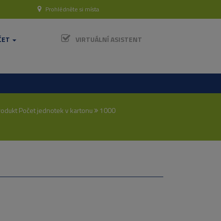
Prohlédněte si místa
ČET
VIRTUÁLNÍ ASISTENT
odukt Počet jednotek v kartonu
1000