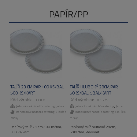
PAPÍR/PP
TALÍŘ 23 CM PAP 100 KS/BAL,
TALÍŘ HLUBOKÝ 28CM,PAP,
500 KS/KART
50KS/BAL, 5BAL/KART
O968
O652/5
,
,
Jednorázové nádobí a catering
Jednorázové talíře a misky
Jednorázové nádobí a catering
Jednorázové talíře a misky
Jednorázové nádobí a catering->Talíře a
Jednorázové nádobí a catering->Talíře a
misky
misky
Papírový talíř 23 cm,100 ks/bal,
Papírový talíř hluboký 28cm,
500 ks/kart
50ks/bal,5bal/kart