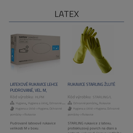
LATEX
LATEXOVÉ RUKAVICE LEHCE
RUKAVICE STARLING ŽLUTÉ
PUDROVANÉ, VEL. M,
100KS/BOX
HLPM
STARLING/L
,
,
,
,
Hygiena
Hygiena a úklid
Ochranné pomůcky
Ochranné pomůcky
Rukavice
Rukavice
Hygiena a úklid->Hygiena
,
Ochranné
Hygiena a úklid->Hygiena
,
Ochranné
pomůcky->Rukavice
pomůcky->Rukavice
Pudrované latexové rukavice
STARLING rukavice z latexu,
velikosti M v boxu.
protiskluzový povrch na dlani a