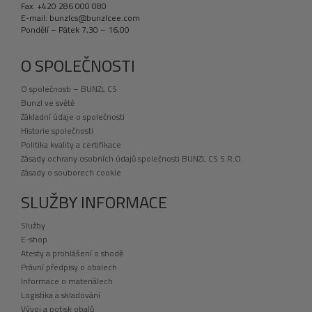
Fax: +420 286 000 080
E-mail: bunzlcs@bunzlcee.com
Pondělí – Pátek 7,30 – 16,00
O SPOLEČNOSTI
O společnosti – BUNZL CS
Bunzl ve světě
Základní údaje o společnosti
Historie společnosti
Politika kvality a certifikace
Zásady ochrany osobních údajů společnosti BUNZL CS S.R.O.
Zásady o souborech cookie
SLUŽBY INFORMACE
Služby
E-shop
Atesty a prohlášení o shodě
Právní předpisy o obalech
Informace o materiálech
Logistika a skladování
Vývoj a potisk obalů