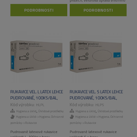
prstech, velurová úprava vnitřního
povrchu, vhodné pro domácnost
PODROBNOSTI
PODROBNOSTI
RUKAVICE VEL. L LATEX LEHCE
RUKAVICE VEL. S LATEX LEHCE
PUDROVANÉ, 100KS/BAL,
PUDROVANÉ, 100KS/BAL,
1000KS/KART
1000KS/KART
HLPL
HLPS
,
,
Hygiena a úklid
Úklidové prostředky
Hygiena a úklid
Úklidové prostředky
Hygiena a úklid->Hygiena
,
Ochranné
Hygiena a úklid->Hygiena
,
Ochranné
pomůcky->Rukavice
pomůcky->Rukavice
Pudrované latexové rukavice
Pudrované latexové rukavice
velikosti L, 100ks v boxu.
velikosti S v boxu.