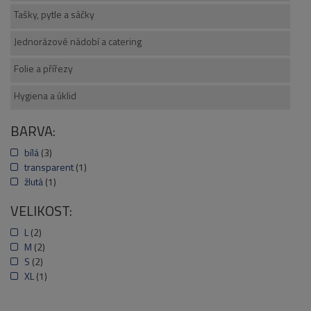
Tašky, pytle a sáčky
Jednorázové nádobí a catering
Folie a přířezy
Hygiena a úklid
BARVA:
bílá
(3)
transparent
(1)
žlutá
(1)
VELIKOST:
L
(2)
M
(2)
S
(2)
XL
(1)