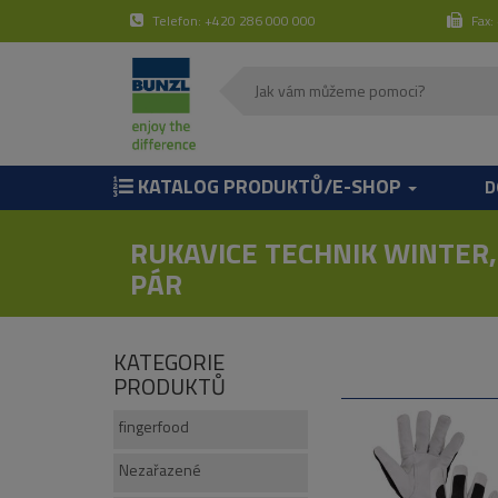
Telefon: +420 286 000 000
Fax:
KATALOG PRODUKTŮ/E-SHOP
D
RUKAVICE TECHNIK WINTER, 
PÁR
KATEGORIE
PRODUKTŮ
fingerfood
Nezařazené