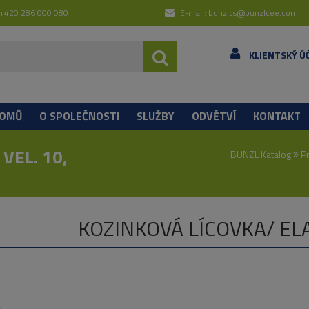
 +420 286 000 080
E-mail: bunzlcs@bunzlcee.com
KLIENTSKÝ Ú
OMŮ
O SPOLEČNOSTI
SLUŽBY
ODVĚTVÍ
KONTAKT
VEL. 10,
BUNZL Katalog
Pr
KOZINKOVÁ LÍCOVKA/ EL