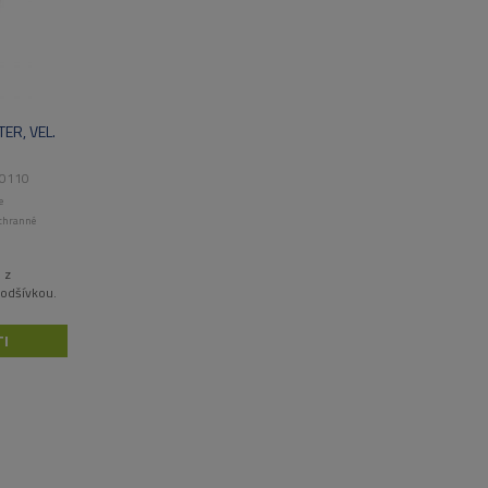
ER, VEL.
0110
e
chranné
 z
podšívkou.
I