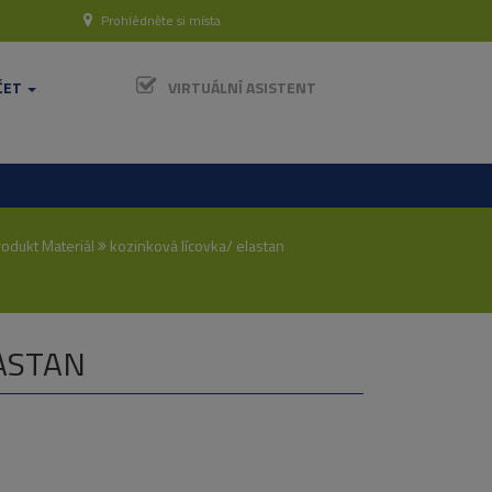
Prohlédněte si místa
ČET
VIRTUÁLNÍ ASISTENT
odukt Materiál
kozinková lícovka/ elastan
ASTAN