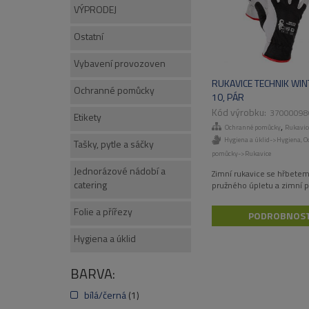
VÝPRODEJ
Ostatní
Vybavení provozoven
RUKAVICE TECHNIK WINT
Ochranné pomůcky
10, PÁR
37000098
Etikety
,
Ochranné pomůcky
Rukavic
Hygiena a úklid->Hygiena
,
O
Tašky, pytle a sáčky
pomůcky->Rukavice
Jednorázové nádobí a
Zimní rukavice se hřbetem
catering
pružného úpletu a zimní 
Folie a přířezy
PODROBNOST
Hygiena a úklid
BARVA:
bílá/černá
(1)