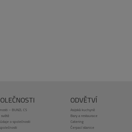
POLEČNOSTI
ODVĚTVÍ
nosti – BUNZL CS
Asijská kuchyně
 světě
Bary a restaurace
 údaje o společnosti
Catering
 společnosti
Čerpací stanice