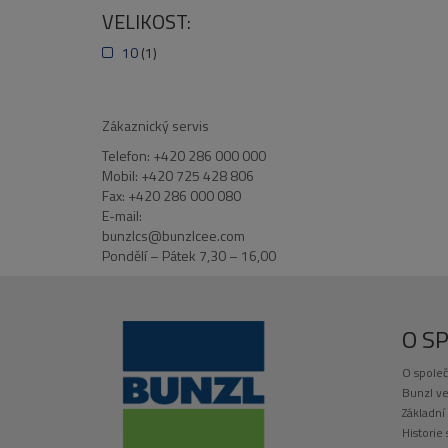
VELIKOST:
10
(1)
Zákaznický servis
Telefon: +420 286 000 000
Mobil: +420 725 428 806
Fax: +420 286 000 080
E-mail:
bunzlcs@bunzlcee.com
Pondělí – Pátek 7,30 – 16,00
O S
O společ
Bunzl ve
Základní
Historie