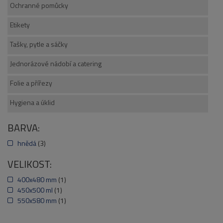
Ochranné pomůcky
Etikety
Tašky, pytle a sáčky
Jednorázové nádobí a catering
Folie a přířezy
Hygiena a úklid
BARVA:
hnědá
(3)
VELIKOST:
400x480 mm
(1)
450x500 ml
(1)
550x580 mm
(1)