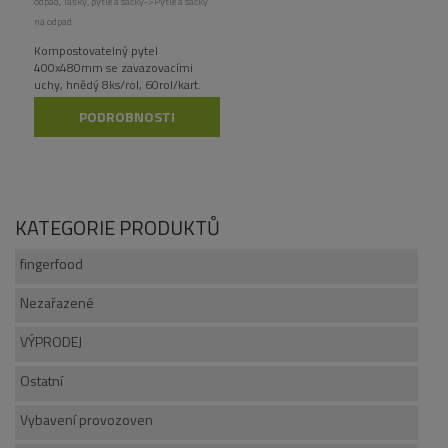
odpad
,
Tašky, pytle a sáčky->Pytle a sáčky
na odpad
Kompostovatelný pytel
400x480mm se zavazovacími
uchy, hnědý 8ks/rol, 60rol/kart.
Vyrobený z obnovitelných zdrojů.
PODROBNOSTI
KATEGORIE PRODUKTŮ
fingerfood
Nezařazené
VÝPRODEJ
Ostatní
Vybavení provozoven