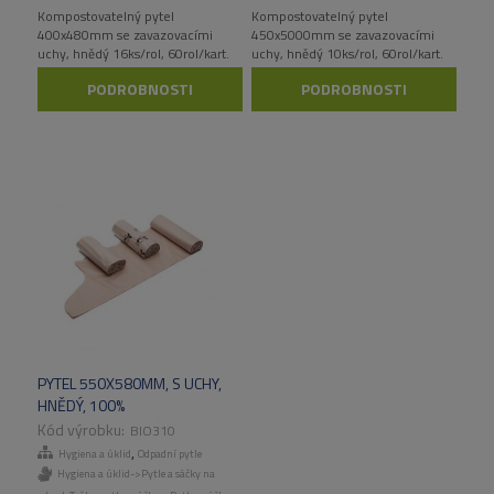
Kompostovatelný pytel
Kompostovatelný pytel
400x480mm se zavazovacími
450x5000mm se zavazovacími
uchy, hnědý 16ks/rol, 60rol/kart.
uchy, hnědý 10ks/rol, 60rol/kart.
Vyrobený z obnovitelných zdrojů.
Vyrobený z obnovitelných zdrojů.
PODROBNOSTI
PODROBNOSTI
PYTEL 550X580MM, S UCHY,
HNĚDÝ, 100%
BIODEGRADABILNÍ, 8KS/ROL,
BIO310
50ROL/KART
,
Hygiena a úklid
Odpadní pytle
Hygiena a úklid->Pytle a sáčky na