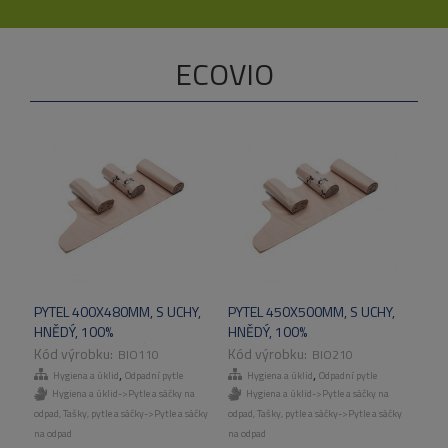
ECOVIO
PYTEL 400X480MM, S UCHY,
PYTEL 450X500MM, S UCHY,
HNĚDÝ, 100%
HNĚDÝ, 100%
BIODEGRADABILNÍ, 16KS/ROL,
BIODEGRADABILNÍ, 10KS/ROL,
BIO110
BIO210
60ROL/KART
60ROL/KART
,
,
Hygiena a úklid
Odpadní pytle
Hygiena a úklid
Odpadní pytle
Hygiena a úklid->Pytle a sáčky na
Hygiena a úklid->Pytle a sáčky na
odpad
,
Tašky, pytle a sáčky->Pytle a sáčky
odpad
,
Tašky, pytle a sáčky->Pytle a sáčky
na odpad
na odpad