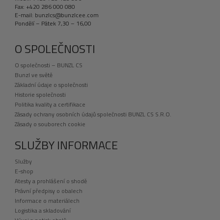
Fax: +420 286 000 080
E-mail: bunzlcs@bunzlcee.com
Pondělí – Pátek 7,30 – 16,00
O SPOLEČNOSTI
O společnosti – BUNZL CS
Bunzl ve světě
Základní údaje o společnosti
Historie společnosti
Politika kvality a certifikace
Zásady ochrany osobních údajů společnosti BUNZL CS S.R.O.
Zásady o souborech cookie
SLUŽBY INFORMACE
Služby
E-shop
Atesty a prohlášení o shodě
Právní předpisy o obalech
Informace o materiálech
Logistika a skladování