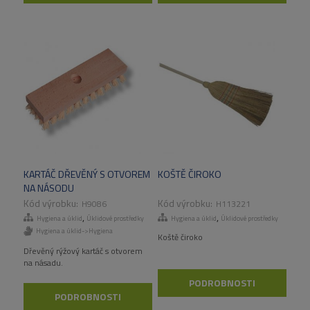
KARTÁČ DŘEVĚNÝ S OTVOREM
KOŠTĚ ČIROKO
NA NÁSODU
H9086
H113221
,
,
Hygiena a úklid
Úklidové prostředky
Hygiena a úklid
Úklidové prostředky
Hygiena a úklid->Hygiena
Koště čiroko
Dřevěný rýžový kartáč s otvorem
na násadu.
PODROBNOSTI
PODROBNOSTI