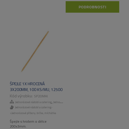
PODROBNOSTI
ŠPEJLE 1X HROCENÁ
3X200MM, 100 KS/MU, 12500
KS/KART.
SP20MAI
,
Jednorázové nádobí a catering
Jednorázové příbory, brčka, míchátka
Jednorázové nádobí a catering-
>Jednorázové příbory, brčka, míchátka
Špejle s hrotem o délce
200x3mm.