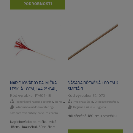
PODROBNOSTI
NAPICHOVÁTKO PALMIČKA
NÁSADA DŘEVĚNÁ 180 CM K
LESKLÁ 18CM, 144KS/BAL,
SMETÁKU
50BAL/KART
PY601-18
541070
,
,
Jednorázové nádobí a catering
Jednorázové příbory, brčka, míchátka
Hygiena a úklid
Úklidové prostředky
Jednorázové nádobí a catering-
Hygiena a úklid->Hygiena
>Jednorázové příbory, brčka, míchátka
Hůl dřevěná 180 cm k smetáku
Napichovátko palmička lesklá
18cm, 144ks/bal, 50bal/kart