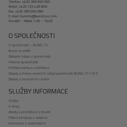
Telefon: +420 286 000 000
Mobil: +420 725 428 806
Fax: +420 286 000 080
E-mail: bunzlcs@bunzlcee.com
Pondělí – Pátek 7,30 – 16,00
O SPOLEČNOSTI
O společnosti – BUNZL CS
Bunzl ve světě
Základní údaje o společnosti
Historie společnosti
Politika kvality a certifikace
Zásady ochrany osobních údajů společnosti BUNZL CS S.R.O.
Zásady o souborech cookie
SLUŽBY INFORMACE
Služby
E-shop
Atesty a prohlášení o shodě
Právní předpisy o obalech
Informace o materiálech