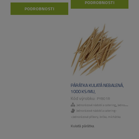
PODROBNOSTI
PODROBNOSTI
PÁRÁTKA KULATÁ NEBALENÁ,
1000 KS/MU,
100.000KS/KART
PY801R
,
Jednorázové nádobí a catering
Jednorázové příbory, brčka, míchátka
Jednorázové nádobí a catering-
>Jednorázové příbory, brčka, míchátka
Kulatá párátka.