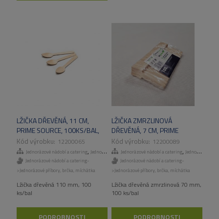
LŽIČKA DŘEVĚNÁ, 11 CM,
LŽIČKA ZMRZLINOVÁ
PRIME SOURCE, 100KS/BAL,
DŘEVĚNÁ, 7 CM, PRIME
20 BAL/KART
SOURCE, 100KS/BAL, 40
12200065
12200089
BAL/KART
,
,
Jednorázové nádobí a catering
Jednorázové příbory, brčka, míchátka
Jednorázové nádobí a catering
Jednorázové příbory, brčka, míchátka
Jednorázové nádobí a catering-
Jednorázové nádobí a catering-
>Jednorázové příbory, brčka, míchátka
>Jednorázové příbory, brčka, míchátka
Lžička dřevěná 110 mm, 100
Lžička dřevěná zmrzlinová 70 mm,
ks/bal
100 ks/bal
PODROBNOSTI
PODROBNOSTI