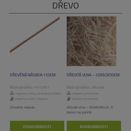
DŘEVO
DŘEVĚNÁ NÁSADA 150CM
DŘEVITÁ VLNA – 50X60X90CM
H112591
DRVLNA
,
Hygiena a úklid
Úklidové prostředky
Vybavení provozoven
Hygiena a úklid->Hygiena
Vybavení provozoven
Dřevěná násada.
dřevitá vlna – 50x60x90cm, 6
balení na paletě
PODROBNOSTI
PODROBNOSTI