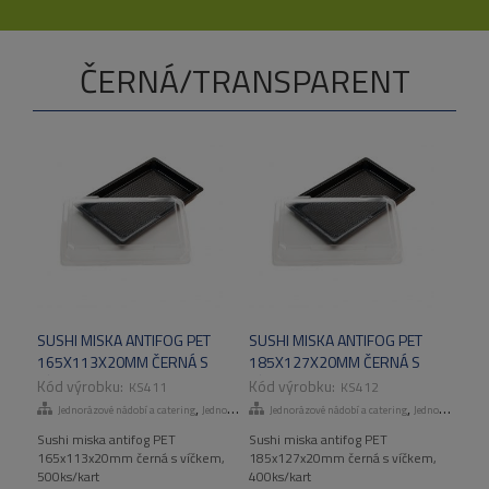
ČERNÁ/TRANSPARENT
SUSHI MISKA ANTIFOG PET
SUSHI MISKA ANTIFOG PET
165X113X20MM ČERNÁ S
185X127X20MM ČERNÁ S
VÍČKEM, 500KS/KART
VÍČKEM, 400KS/KART
KS411
KS412
,
,
Jednorázové nádobí a catering
Jednorázové talíře a misky
Jednorázové nádobí a catering
Jednorázové talíře a misky
Sushi miska antifog PET
Sushi miska antifog PET
165x113x20mm černá s víčkem,
185x127x20mm černá s víčkem,
500ks/kart
400ks/kart