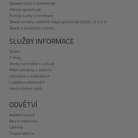
Základní údaje o společnosti
Historie společnosti
Politika kvality a certifikace
Zásady ochrany osobních údajů společnosti BUNZL CS S.R.O.
Zásady o souborech cookie
SLUŽBY INFORMACE
Služby
E-shop
Atesty a prohlášení o shodě
Právní předpisy o obalech
Informace o materiálech
Logistika a skladování
Vývoj a potisk obalů
ODVĚTVÍ
Asijská kuchyně
Bary a restaurace
Catering
Čerpací stanice