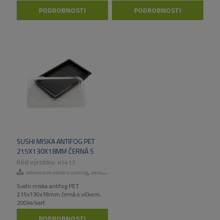
PODROBNOSTI
PODROBNOSTI
SUSHI MISKA ANTIFOG PET
215X130X18MM ČERNÁ S
VÍČKEM, 200KS/KART
KS413
,
Jednorázové nádobí a catering
Jednorázové talíře a misky
Sushi miska antifog PET
215x130x18mm černá s víčkem,
200ks/kart
PODROBNOSTI