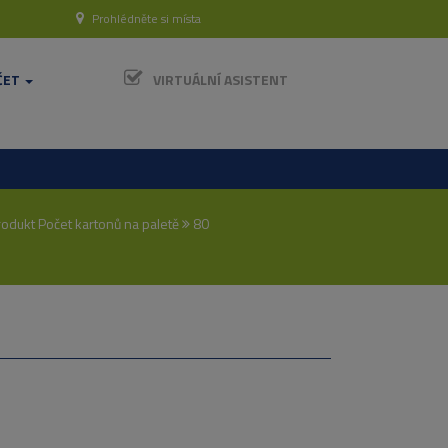
Prohlédněte si místa
ČET
VIRTUÁLNÍ ASISTENT
odukt Počet kartonů na paletě
80