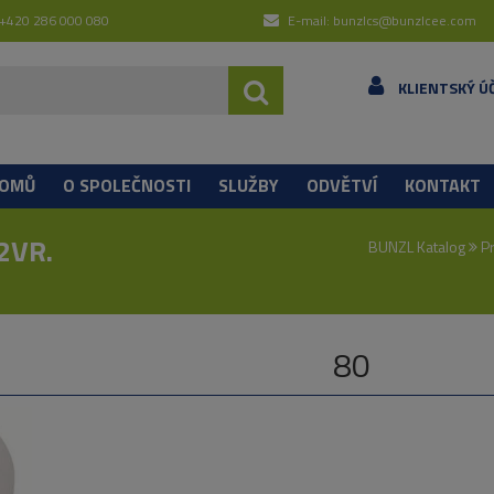
 +420 286 000 080
E-mail: bunzlcs@bunzlcee.com
KLIENTSKÝ Ú
OMŮ
O SPOLEČNOSTI
SLUŽBY
ODVĚTVÍ
KONTAKT
2VR.
BUNZL Katalog
Pr
80