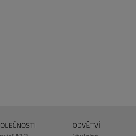
POLEČNOSTI
ODVĚTVÍ
nosti – BUNZL CS
Asijská kuchyně