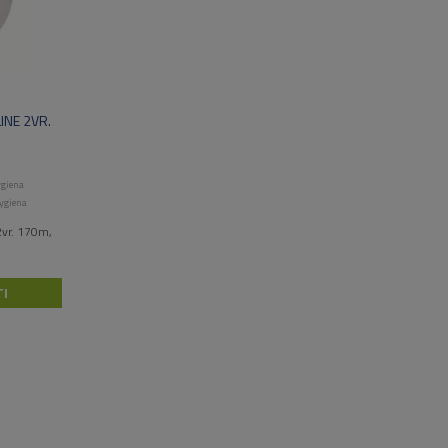
INE 2VR.
ygiena
ygiena
2vr. 170m,
I