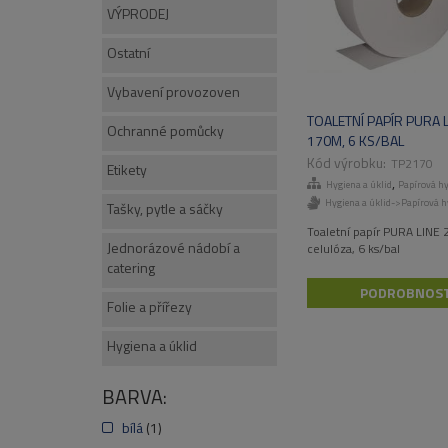
VÝPRODEJ
Ostatní
Vybavení provozoven
TOALETNÍ PAPÍR PURA L
Ochranné pomůcky
170M, 6 KS/BAL
TP2170
Etikety
,
Hygiena a úklid
Papírová h
Hygiena a úklid->Papírová h
Tašky, pytle a sáčky
Toaletní papír PURA LINE 
Jednorázové nádobí a
celulóza, 6 ks/bal
catering
PODROBNOST
Folie a přířezy
Hygiena a úklid
BARVA:
bílá
(1)