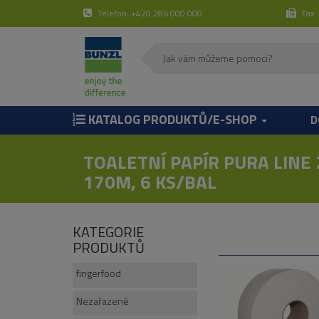
Telefon: +420 286 000 000
Fax:
KATALOG PRODUKTŮ/E-SHOP
D
TOALETNÍ PAPÍR PURA LINE 
170M, 6 KS/BAL
KATEGORIE
PRODUKTŮ
fingerfood
Nezařazené