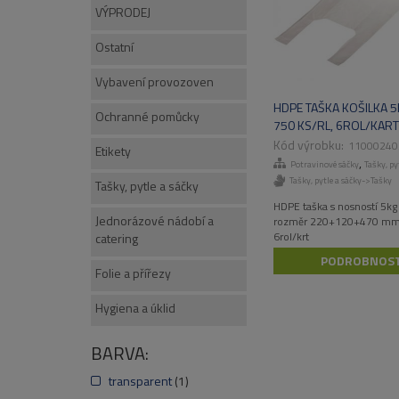
VÝPRODEJ
Ostatní
Vybavení provozoven
HDPE TAŠKA KOŠILKA 5
Ochranné pomůcky
750 KS/RL, 6ROL/KART
11000240
Etikety
,
Potravinové sáčky
Tašky, py
Tašky, pytle a sáčky->Tašky
Tašky, pytle a sáčky
HDPE taška s nosností 5kg 
Jednorázové nádobí a
rozměr 220+120+470 mm, 
6rol/krt
catering
PODROBNOST
Folie a přířezy
Hygiena a úklid
BARVA:
transparent
(1)