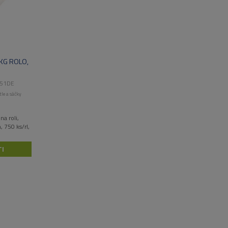
KG ROLO,
51DE
tle a sáčky
na roli,
750 ks/rl,
I