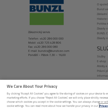
O společ
Bunzl ve
Základní
Historie
Politika 
Zásady o
Zákaznický servis
BUNZL C
Zásady 
Telefon: +420 286 000 000
Mobil: +420 725 428 806
SLU
Fax: +420 286 000 080
E-mail: bunzlcs@bunzlcee.com
Pondělí – Pátek 7,30 – 16,00
Služby
E-shop
Atesty a
Právní p
Informac
Logistik
Vývoj a 
We Care About Your Privacy
By clicking “Accept All Cookies” you agree to the storing of cookies on your device to e
marketing efforts. If you choose “Reject All Cookies”, we will only place strictly nec
choose which cookies you accept in the cookie settings. You can always change or wi
DISTRIBUCE BUNZL ČESKÁ REPUBLIKA © 2026 
cookie settings. You can read more about how we handle your privacy in our
Privac