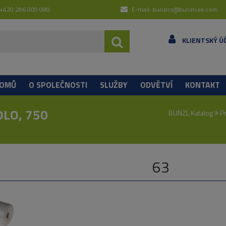
 +420 286 000 080
E-mail: bunzlcs@bunzlcee.com
KLIENTSKÝ Ú
OMŮ
O SPOLEČNOSTI
SLUŽBY
ODVĚTVÍ
KONTAKT
OLO, 750
BUNZL Katalog
Pr
63