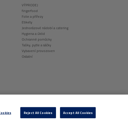
VÝPRODEJ
fingerfood
Folie a přířezy
Etikety
Jednorázové nádobí a catering
Hygiena a úklid
Ochranné pomůcky
Tašky, pytle a sáčky
Vybavení provozoven
Ostatní
Cookies
Reject All Cookies
Accept All Cookies
Manage Cookies
UBORECH COOKIE
|