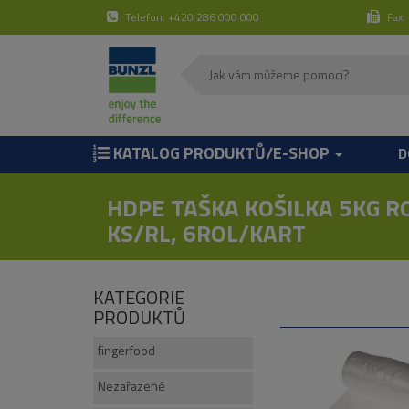
Telefon: +420 286 000 000
Fax:
KATALOG PRODUKTŮ/E-SHOP
D
HDPE TAŠKA KOŠILKA 5KG R
KS/RL, 6ROL/KART
KATEGORIE
PRODUKTŮ
fingerfood
Nezařazené