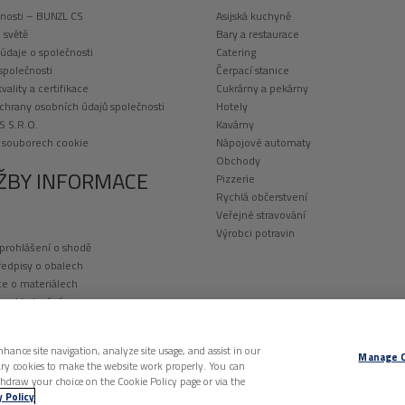
nosti – BUNZL CS
Asijská kuchyně
 světě
Bary a restaurace
 údaje o společnosti
Catering
 společnosti
Čerpací stanice
kvality a certifikace
Cukrárny a pekárny
chrany osobních údajů společnosti
Hotely
S S.R.O.
Kavárny
o souborech cookie
Nápojové automaty
Obchody
ŽBY INFORMACE
Pizzerie
Rychlá občerstvení
Veřejné stravování
Výrobci potravin
 prohlášení o shodě
ředpisy o obalech
e o materiálech
a a skladování
potisk obalů
nhance site navigation, analyze site usage, and assist in our
Manage 
essary cookies to make the website work properly. You can
thdraw your choice on the Cookie Policy page or via the
VŠECHNA PRÁVA VYHRAZENA. |
ZÁSADY OCHRANY OSOBNÍCH ÚDAJŮ
|
ZÁSADY O SO
y Policy