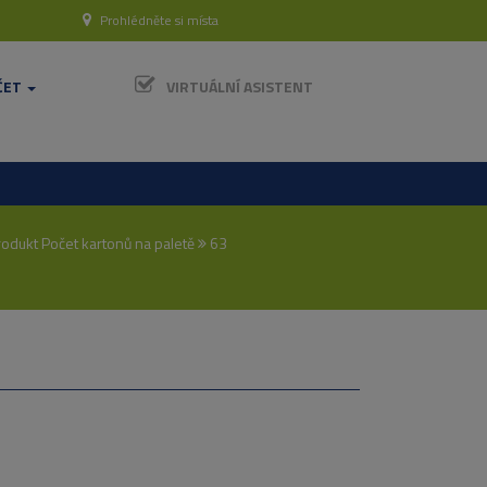
Prohlédněte si místa
ČET
VIRTUÁLNÍ ASISTENT
odukt Počet kartonů na paletě
63