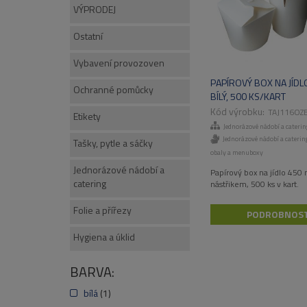
VÝPRODEJ
Ostatní
Vybavení provozoven
PAPÍROVÝ BOX NA JÍDL
Ochranné pomůcky
BÍLÝ, 500 KS/KART
TAJ116OZ
Etikety
Jednorázové nádobí a caterin
Jednorázové nádobí a cateri
Tašky, pytle a sáčky
obaly a menuboxy
Jednorázové nádobí a
Papírový box na jídlo 450 m
catering
nástřikem, 500 ks v kart.
Folie a přířezy
PODROBNOST
Hygiena a úklid
BARVA:
bílá
(1)