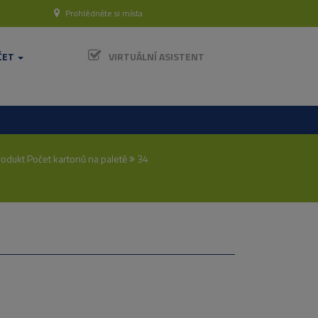
Prohlédněte si místa
ČET
VIRTUÁLNÍ ASISTENT
odukt Počet kartonů na paletě
34