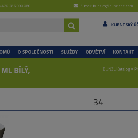
 +420 286 000 080
E-mail: bunzlcs@bunzlcee.com
KLIENTSKÝ Ú
OMŮ
O SPOLEČNOSTI
SLUŽBY
ODVĚTVÍ
KONTAKT
ML BÍLÝ,
BUNZL Katalog
Pr
34