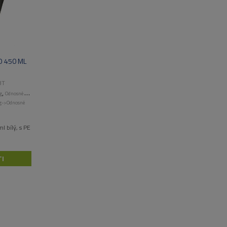
O 450 ML
BT
,
g
Odnosné obaly a menuboxy
ng->Odnosné
l bílý, s PE
I