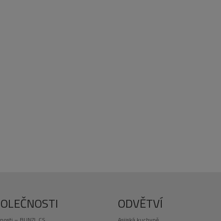
POLEČNOSTI
ODVĚTVÍ
nosti – BUNZL CS
Asijská kuchyně