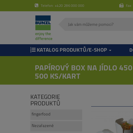
Telefon: +420 286 000 000
Fax:
KATALOG PRODUKTŮ/E-SHOP
D
PAPÍROVÝ BOX NA JÍDLO 450 
500 KS/KART
KATEGORIE
PRODUKTŮ
fingerfood
Nezařazené