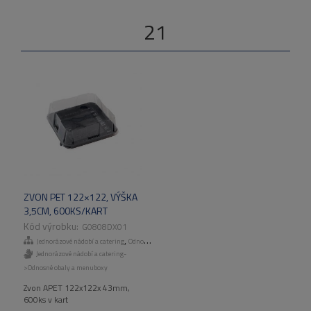
21
ZVON PET 122×122, VÝŠKA
3,5CM, 600KS/KART
G0808DX01
,
Jednorázové nádobí a catering
Odnosné obaly a menuboxy
Jednorázové nádobí a catering-
>Odnosné obaly a menuboxy
Zvon APET 122x122x 43mm,
600ks v kart