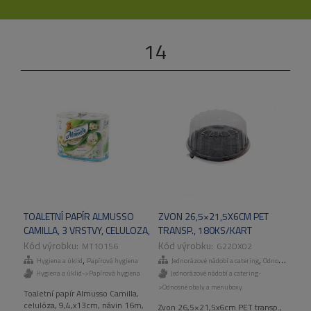
14
TOALETNÍ PAPÍR ALMUSSO
ZVON 26,5×21,5X6CM PET
CAMILLA, 3 VRSTVY, CELULOZA,
TRANSP., 180KS/KART
4ROLE /BAL, 14 BAL/KART
MT10156
G22DX02
,
,
Hygiena a úklid
Papírová hygiena
Jednorázové nádobí a catering
Odnosné obaly a menuboxy
Hygiena a úklid->Papírová hygiena
Jednorázové nádobí a catering-
>Odnosné obaly a menuboxy
Toaletní papír Almusso Camilla,
celulóza, 9,4,x13cm, návin 16m,
Zvon 26,5×21,5x6cm PET transp.,