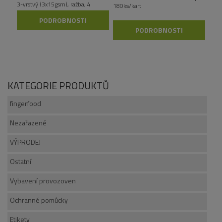
3-vrstvý (3x15gsm), ražba, 4
180ks/kart
role/bal, 14 bal/kart
PODROBNOSTI
PODROBNOSTI
KATEGORIE PRODUKTŮ
fingerfood
Nezařazené
VÝPRODEJ
Ostatní
Vybavení provozoven
Ochranné pomůcky
Etikety