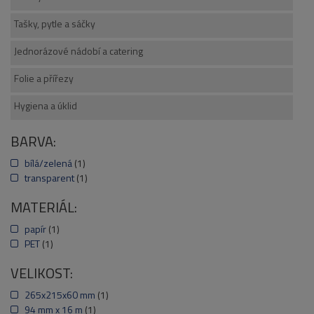
Tašky, pytle a sáčky
Jednorázové nádobí a catering
Folie a přířezy
Hygiena a úklid
BARVA:
bílá/zelená
(1)
transparent
(1)
MATERIÁL:
papír
(1)
PET
(1)
VELIKOST:
265x215x60 mm
(1)
94 mm x 16 m
(1)