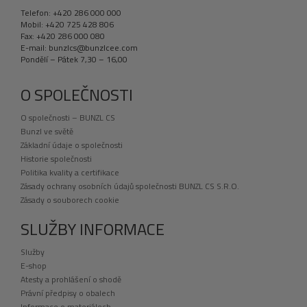
Telefon: +420 286 000 000
Mobil: +420 725 428 806
Fax: +420 286 000 080
E-mail: bunzlcs@bunzlcee.com
Pondělí – Pátek 7,30 – 16,00
O SPOLEČNOSTI
O společnosti – BUNZL CS
Bunzl ve světě
Základní údaje o společnosti
Historie společnosti
Politika kvality a certifikace
Zásady ochrany osobních údajů společnosti BUNZL CS S.R.O.
Zásady o souborech cookie
SLUŽBY INFORMACE
Služby
E-shop
Atesty a prohlášení o shodě
Právní předpisy o obalech
Informace o materiálech