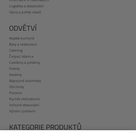
Logistika a skladování
Vývoj a potisk obalů
ODVĚTVÍ
Asijská kuchyně
Bary a restaurace
Catering
Čerpací stanice
Cukrárny a pekárny
Hotely
Kavárny
Nápojové automaty
Obchody
Pizzerie
Rychlá občerstvení
Veřejné stravování
Výrobci potravin
KATEGORIE PRODUKTŮ