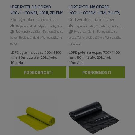
LDPE PYTEL NA ODPAD
LDPE PYTEL NA ODPAD
700×1100 MM, 50MI, ZELENÝ
700×1100 MM, 50MI, ŽLUTÝ,
20KS/ROLE, 10ROL/KART
20KS/ROL, 10ROL/KART
1030202025
1030202026
,
,
,
,
,
,
Hygiena a úklid
Odpadní pytle
Odpadní pytle
Hygiena a úklid
Tašky, pytle a sáčky
Odpadní pytle
Odpadní pytle
Tašky, pytle a sáčky->Pytle a sáčky na
Hygiena a úklid->Pytle a sáčky na
odpad
,
Hygiena a úklid->Pytle a sáčky na
odpad
,
Tašky, pytle a sáčky->Pytle a sáčky
odpad
na odpad
LDPE pytel na odpad 700×1100
LDPE pytel na odpad 700×1100
mm, 50mi, zelený 20ks/role,
mm, 50mi, žlutý, 20ks/rol,
10rol/krt
10rol/krt
PODROBNOSTI
PODROBNOSTI