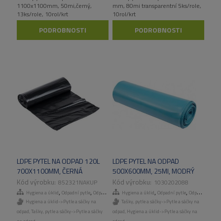
1100x1100mm, 50mi,černý,
mm, 80mi transparentní 5ks/role,
13ks/role, 10rol/krt
10rol/krt
PODROBNOSTI
PODROBNOSTI
LDPE PYTEL NA ODPAD 120L
LDPE PYTEL NA ODPAD
700X1100MM, ČERNÁ
500X600MM, 25MI, MODRÝ
25KS/MU, 10MU/KART
50KS/ROLE, 10ROL/KART
852321NAKUP
1030202088
,
,
,
,
,
,
Hygiena a úklid
Odpadní pytle
Odpadní pytle
Hygiena a úklid
Tašky, pytle a sáčky
Odpadní pytle
Odpadní pytle
Hygiena a úklid->Pytle a sáčky na
Tašky, pytle a sáčky->Pytle a sáčky na
odpad
,
Tašky, pytle a sáčky->Pytle a sáčky
odpad
,
Hygiena a úklid->Pytle a sáčky na