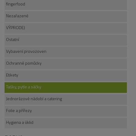
fingerfood
Nezařazené
VÝPRODEJ
Ostatní
Vybavení provozoven
Ochranné pomůcky
Etikety
Tašky, pytle a sáčky
Jednorázové nádobí a catering
Folie a přířezy
Hygiena a úklid