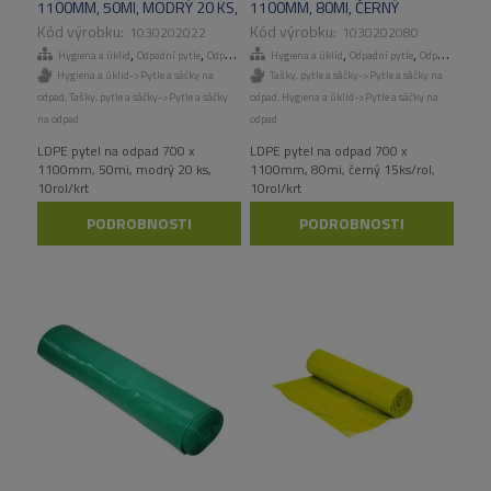
1100MM, 50MI, MODRÝ 20 KS,
1100MM, 80MI, ČERNÝ
10ROL/KART
15KS/ROL, 10ROL/KART
1030202022
1030202080
,
,
,
,
,
,
Hygiena a úklid
Odpadní pytle
Odpadní pytle
Hygiena a úklid
Tašky, pytle a sáčky
Odpadní pytle
Odpadní pytle
Hygiena a úklid->Pytle a sáčky na
Tašky, pytle a sáčky->Pytle a sáčky na
odpad
,
Tašky, pytle a sáčky->Pytle a sáčky
odpad
,
Hygiena a úklid->Pytle a sáčky na
na odpad
odpad
LDPE pytel na odpad 700 x
LDPE pytel na odpad 700 x
1100mm, 50mi, modrý 20 ks,
1100mm, 80mi, černý 15ks/rol,
10rol/krt
10rol/krt
PODROBNOSTI
PODROBNOSTI