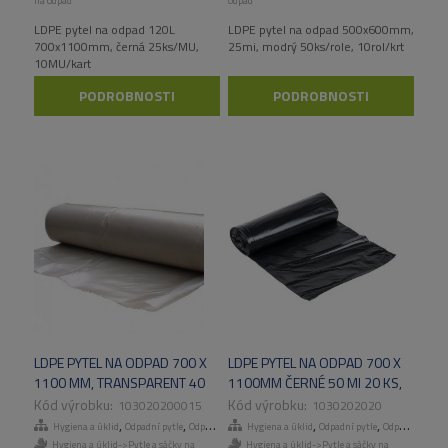
na odpad
odpad
LDPE pytel na odpad 120L
LDPE pytel na odpad 500x600mm,
700x1100mm, černá 25ks/MU,
25mi, modrý 50ks/role, 10rol/krt
10MU/kart
PODROBNOSTI
PODROBNOSTI
LDPE PYTEL NA ODPAD 700 X
LDPE PYTEL NA ODPAD 700 X
1100 MM, TRANSPARENT 40
1100MM ČERNÉ 50 MI 20 KS,
MI, 25 KS / ROLE, 10 RL
10ROL/KART
103020200015
1030202020
KARTON NESTLÉ
,
,
,
,
,
,
Hygiena a úklid
Odpadní pytle
Odpadní pytle
Hygiena a úklid
Tašky, pytle a sáčky
Odpadní pytle
Odpadní pytle
Hygiena a úklid->Pytle a sáčky na
Hygiena a úklid->Pytle a sáčky na