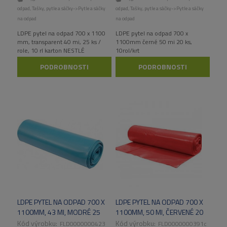
odpad
,
Tašky, pytle a sáčky->Pytle a sáčky
odpad
,
Tašky, pytle a sáčky->Pytle a sáčky
na odpad
na odpad
LDPE pytel na odpad 700 x 1100
LDPE pytel na odpad 700 x
mm, transparent 40 mi, 25 ks /
1100mm černé 50 mi 20 ks,
role, 10 rl karton NESTLÉ
10rol/krt
PODROBNOSTI
PODROBNOSTI
LDPE PYTEL NA ODPAD 700 X
LDPE PYTEL NA ODPAD 700 X
1100MM, 43 MI, MODRÉ 25
1100MM, 50 MI, ČERVENÉ 20
KS/RL
KS
FLD0000000423
FLD0000000391c