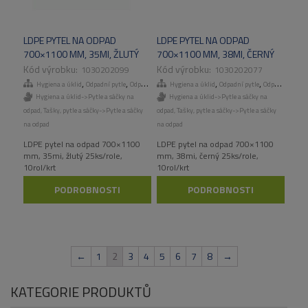
LDPE PYTEL NA ODPAD
LDPE PYTEL NA ODPAD
700×1100 MM, 35MI, ŽLUTÝ
700×1100 MM, 38MI, ČERNÝ
25KS/ROLE, 10ROL/KART
25KS/ROLE, 10ROL/KART
1030202099
1030202077
,
,
,
,
,
,
Hygiena a úklid
Odpadní pytle
Odpadní pytle
Hygiena a úklid
Tašky, pytle a sáčky
Odpadní pytle
Odpadní pytle
Hygiena a úklid->Pytle a sáčky na
Hygiena a úklid->Pytle a sáčky na
odpad
,
Tašky, pytle a sáčky->Pytle a sáčky
odpad
,
Tašky, pytle a sáčky->Pytle a sáčky
na odpad
na odpad
LDPE pytel na odpad 700×1100
LDPE pytel na odpad 700×1100
mm, 35mi, žlutý 25ks/role,
mm, 38mi, černý 25ks/role,
10rol/krt
10rol/krt
PODROBNOSTI
PODROBNOSTI
←
1
2
3
4
5
6
7
8
→
KATEGORIE PRODUKTŮ