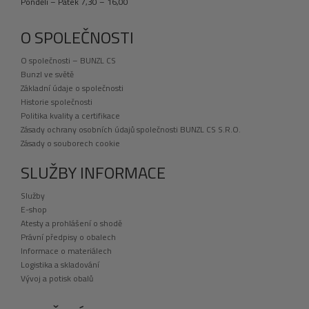
Pondělí – Pátek 7,30 – 16,00
O SPOLEČNOSTI
O společnosti – BUNZL CS
Bunzl ve světě
Základní údaje o společnosti
Historie společnosti
Politika kvality a certifikace
Zásady ochrany osobních údajů společnosti BUNZL CS S.R.O.
Zásady o souborech cookie
SLUŽBY INFORMACE
Služby
E-shop
Atesty a prohlášení o shodě
Právní předpisy o obalech
Informace o materiálech
Logistika a skladování
Vývoj a potisk obalů