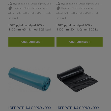
,
,
,
,
,
,
Hygiena a úklid
Odpadní pytle
Odpadní pytle
Hygiena a úklid
Tašky, pytle a sáčky
Odpadní pytle
Odpadní pytle
Hygiena a úklid->Pytle a sáčky na
Hygiena a úklid->Pytle a sáčky na
odpad
,
Tašky, pytle a sáčky->Pytle a sáčky
odpad
,
Tašky, pytle a sáčky->Pytle a sáčky
na odpad
na odpad
LDPE pytel na odpad 700 x
LDPE pytel na odpad 700 x
1100mm, 43 mi, modré 25 ks/rl
1100mm, 50 mi, červené 20 ks
PODROBNOSTI
PODROBNOSTI
LDPE PYTEL NA ODPAD 700 X
LDPE PYTEL NA ODPAD 700 X