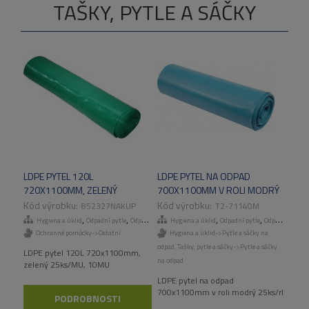
TAŠKY, PYTLE A SÁČKY
LDPE PYTEL 120L
LDPE PYTEL NA ODPAD
720X1100MM, ZELENÝ
700X1100MM V ROLI MODRÝ
25KS/MU, 10MU
25KS/RL
852327NAKUP
T2-71140M
,
,
,
,
,
,
Hygiena a úklid
Odpadní pytle
Odpadní pytle
Hygiena a úklid
Tašky, pytle a sáčky
Odpadní pytle
Odpadní pytle
Ochranné pomůcky->Ostatní
Hygiena a úklid->Pytle a sáčky na
odpad
,
Tašky, pytle a sáčky->Pytle a sáčky
LDPE pytel 120L 720x1100mm,
na odpad
zelený 25ks/MU, 10MU
LDPE pytel na odpad
700x1100mm v roli modrý 25ks/rl
PODROBNOSTI